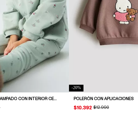
-
20
%
POLERÓN ESTAMPADO CON INTERIOR CEPILLADO
POLERÓN CON APLICACIONES
AL PRICE:
0
PRICE:
$10.392
ORIGINAL PRICE:
$12.990