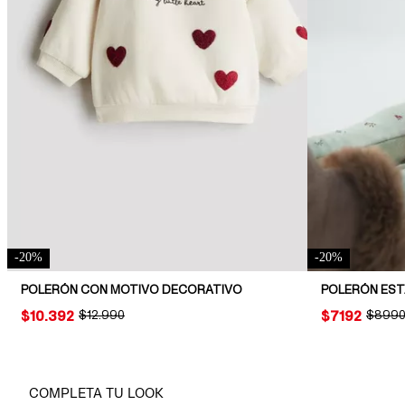
-
20
%
-
20
%
POLERÓN CON MOTIVO DECORATIVO
PRICE:
$10.392
ORIGINAL PRICE:
$12.990
PRICE:
$7192
ORIGIN
$899
COMPLETA TU LOOK