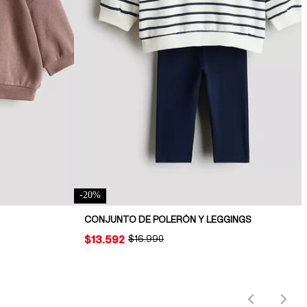
-
20
%
CONJUNTO DE POLERÓN Y LEGGINGS
PRICE:
$13.592
ORIGINAL PRICE:
$16.990