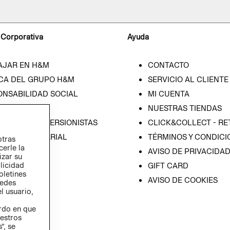
 Corporativa
Ayuda
AJAR EN H&M
CONTACTO
CA DEL GRUPO H&M
SERVICIO AL CLIENTE
ONSABILIDAD SOCIAL
MI CUENTA
SA
NUESTRAS TIENDAS
IÓN CON INVERSIONISTAS
CLICK&COLLECT - RE
ICA EMPRESARIAL
TÉRMINOS Y CONDICI
otras
cerle la
AVISO DE PRIVACIDA
izar su
blicidad
GIFT CARD
oletines
AVISO DE COOKIES
redes
l usuario,
erdo en que
estros
”, se