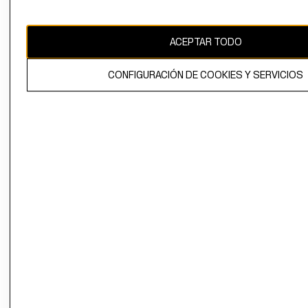
Chile ($)
CAMBIAR REGIÓN
ACEPTAR TODO
CONFIGURACIÓN DE COOKIES Y SERVICIOS
El contenido de esta página web está protegido por copyright y es
propiedad de H&M Hennes & Mauritz AB.