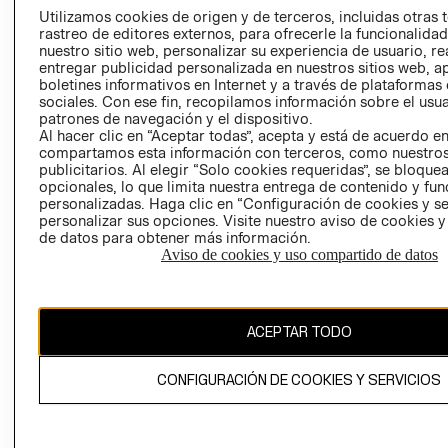
PRENSA
Utilizamos cookies de origen y de terceros, incluidas otras 
CLICK&COLL
rastreo de editores externos, para ofrecerle la funcionalid
RELACIÓN CON
- RETIRO EN
nuestro sitio web, personalizar su experiencia de usuario, rea
INVERSIONISTAS
TIENDA
entregar publicidad personalizada en nuestros sitios web, a
boletines informativos en Internet y a través de plataformas
POLÍTICA
TÉRMINOS Y
sociales. Con ese fin, recopilamos información sobre el usua
EMPRESARIAL
CONDICIONE
patrones de navegación y el dispositivo.
Al hacer clic en “Aceptar todas”, acepta y está de acuerdo e
AVISO DE
compartamos esta información con terceros, como nuestros
PRIVACIDAD
publicitarios. Al elegir “Solo cookies requeridas”, se bloque
GIFT CARD
opcionales, lo que limita nuestra entrega de contenido y fu
personalizadas. Haga clic en “Configuración de cookies y se
AVISO DE
personalizar sus opciones. Visite nuestro aviso de cookies 
COOKIES
de datos para obtener más información.
Aviso de cookies y uso compartido de datos
ACEPTAR TODO
Chile ($)
CONFIGURACIÓN DE COOKIES Y SERVICIOS
CAMBIAR REGIÓN