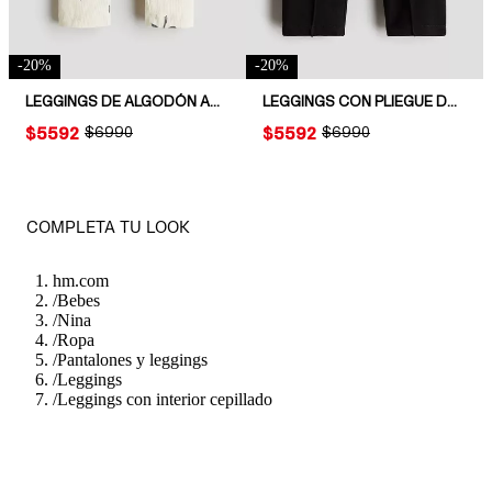
-
20
%
-
20
%
LEGGINGS DE ALGODÓN ACANALADO
LEGGINGS CON PLIEGUE DECORATIVO
PRICE:
$5592
ORIGINAL PRICE:
$6990
PRICE:
$5592
ORIGINAL PRICE:
$6990
COMPLETA TU LOOK
hm.com
/
Bebes
/
Nina
/
Ropa
/
Pantalones y leggings
/
Leggings
/
Leggings con interior cepillado