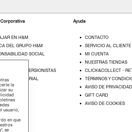
 Corporativa
Ayuda
AJAR EN H&M
CONTACTO
CA DEL GRUPO H&M
SERVICIO AL CLIENTE
ONSABILIDAD SOCIAL
MI CUENTA
SA
NUESTRAS TIENDAS
IÓN CON INVERSIONISTAS
CLICK&COLLECT - RE
ICA EMPRESARIAL
TÉRMINOS Y CONDICI
otras
cerle la
AVISO DE PRIVACIDA
izar su
blicidad
GIFT CARD
oletines
AVISO DE COOKIES
redes
l usuario,
erdo en que
estros
”, se