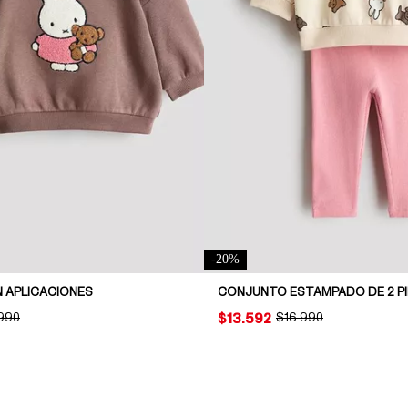
-
20
%
 APLICACIONES
CONJUNTO ESTAMPADO DE 2 P
INAL PRICE:
.990
PRICE:
$13.592
ORIGINAL PRICE:
$16.990