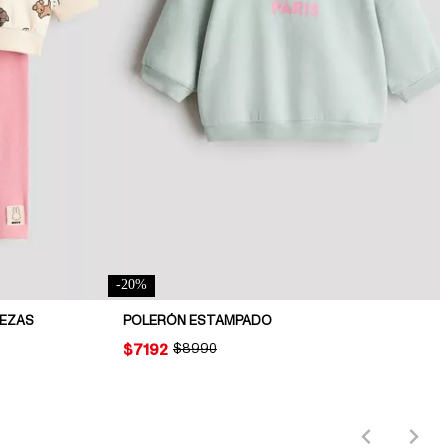
-
20
%
IEZAS
POLERÓN ESTAMPADO
PRICE:
$7192
ORIGINAL PRICE:
$8990