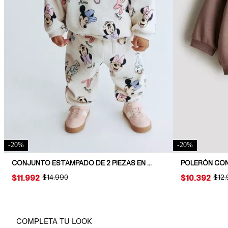
-
20
%
-
20
%
CONJUNTO ESTAMPADO DE 2 PIEZAS EN TELA DE BUZO
POLERÓN CON
PRICE:
$11.992
ORIGINAL PRICE:
$14.990
PRICE:
$10.392
ORIG
$12
COMPLETA TU LOOK