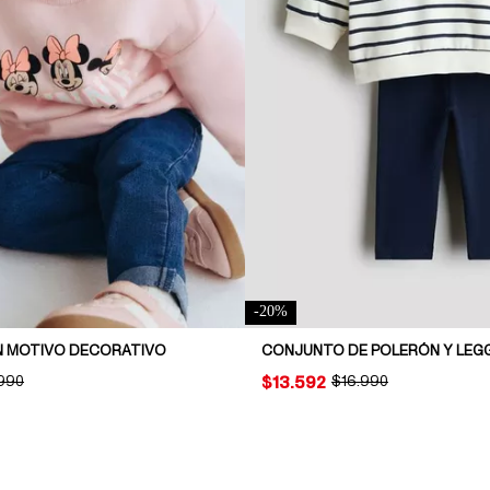
-
20
%
 MOTIVO DECORATIVO
CONJUNTO DE POLERÓN Y LEG
INAL PRICE:
.990
PRICE:
$13.592
ORIGINAL PRICE:
$16.990