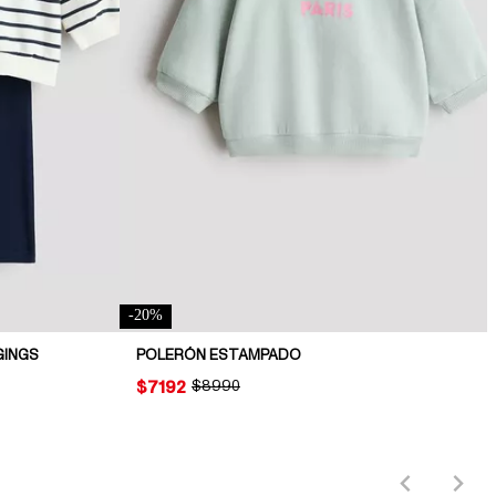
-
20
%
GINGS
POLERÓN ESTAMPADO
PRICE:
$7192
ORIGINAL PRICE:
$8990