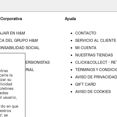
 Corporativa
Ayuda
AJAR EN H&M
CONTACTO
CA DEL GRUPO H&M
SERVICIO AL CLIENTE
ONSABILIDAD SOCIAL
MI CUENTA
SA
NUESTRAS TIENDAS
IÓN CON INVERSIONISTAS
CLICK&COLLECT - RE
ICA EMPRESARIAL
TÉRMINOS Y CONDICI
otras
cerle la
AVISO DE PRIVACIDA
izar su
blicidad
GIFT CARD
oletines
AVISO DE COOKIES
redes
l usuario,
erdo en que
estros
”, se