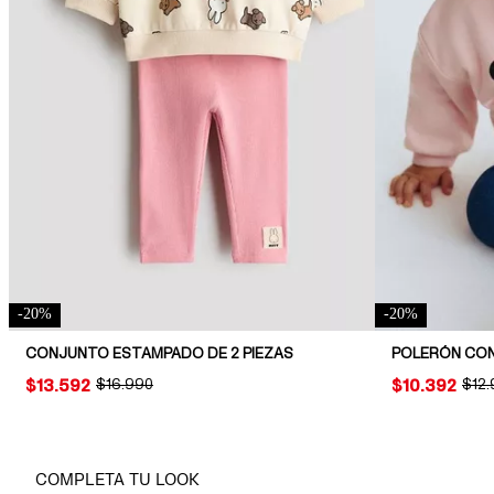
-
20
%
-
20
%
CONJUNTO ESTAMPADO DE 2 PIEZAS
POLERÓN CON
PRICE:
$13.592
ORIGINAL PRICE:
$16.990
PRICE:
$10.392
ORIG
$12
COMPLETA TU LOOK