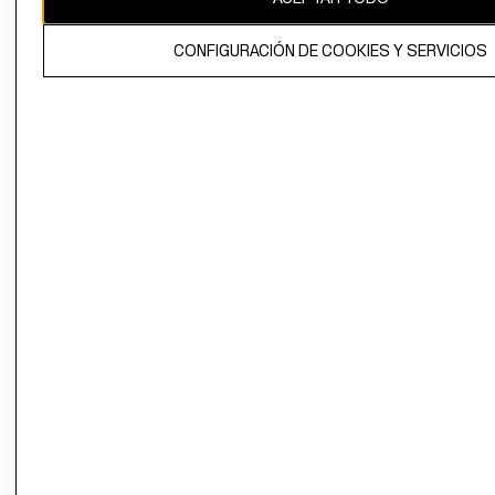
El contenido de esta página web está protegido por copyright y es
CONFIGURACIÓN DE COOKIES Y SERVICIOS
propiedad de H&M Hennes & Mauritz AB.