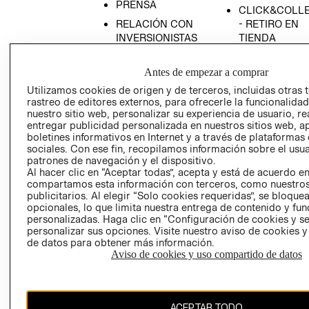
PRENSA
CLICK&COLL
RELACIÓN CON
- RETIRO EN
INVERSIONISTAS
TIENDA
POLÍTICA
TÉRMINOS Y
EMPRESARIAL
CONDICIONE
Antes de empezar a comprar
Utilizamos cookies de origen y de terceros, incluidas otras 
AVISO DE
rastreo de editores externos, para ofrecerle la funcionalid
PRIVACIDAD
nuestro sitio web, personalizar su experiencia de usuario, rea
GIFT CARD
entregar publicidad personalizada en nuestros sitios web, a
boletines informativos en Internet y a través de plataformas
AVISO DE
sociales. Con ese fin, recopilamos información sobre el usua
COOKIES
patrones de navegación y el dispositivo.
Al hacer clic en “Aceptar todas”, acepta y está de acuerdo e
compartamos esta información con terceros, como nuestros
publicitarios. Al elegir “Solo cookies requeridas”, se bloque
opcionales, lo que limita nuestra entrega de contenido y fu
personalizadas. Haga clic en “Configuración de cookies y se
personalizar sus opciones. Visite nuestro aviso de cookies 
de datos para obtener más información.
Chile ($)
Aviso de cookies y uso compartido de datos
CAMBIAR REGIÓN
ACEPTAR TODO