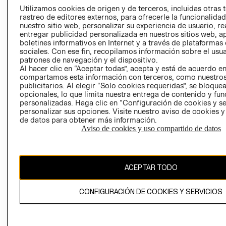
PRENSA
Utilizamos cookies de origen y de terceros, incluidas otras 
CLICK&COLL
rastreo de editores externos, para ofrecerle la funcionalid
RELACIÓN CON
- RETIRO EN
nuestro sitio web, personalizar su experiencia de usuario, rea
INVERSIONISTAS
TIENDA
entregar publicidad personalizada en nuestros sitios web, a
boletines informativos en Internet y a través de plataformas
POLÍTICA
TÉRMINOS Y
sociales. Con ese fin, recopilamos información sobre el usua
EMPRESARIAL
CONDICIONE
patrones de navegación y el dispositivo.
Al hacer clic en “Aceptar todas”, acepta y está de acuerdo e
AVISO DE
compartamos esta información con terceros, como nuestros
PRIVACIDAD
publicitarios. Al elegir “Solo cookies requeridas”, se bloque
GIFT CARD
opcionales, lo que limita nuestra entrega de contenido y fu
personalizadas. Haga clic en “Configuración de cookies y se
AVISO DE
personalizar sus opciones. Visite nuestro aviso de cookies 
COOKIES
de datos para obtener más información.
Aviso de cookies y uso compartido de datos
ACEPTAR TODO
Chile ($)
CONFIGURACIÓN DE COOKIES Y SERVICIOS
CAMBIAR REGIÓN