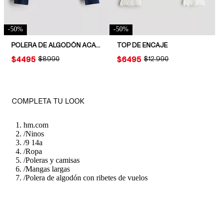
-
50
%
-
50
%
POLERA DE ALGODÓN ACANALADO
TOP DE ENCAJE
PRICE:
$4495
ORIGINAL PRICE:
$8990
PRICE:
$6495
ORIGINAL PRICE:
$12.990
COMPLETA TU LOOK
hm.com
/
Ninos
/
9 14a
/
Ropa
/
Poleras y camisas
/
Mangas largas
/
Polera de algodón con ribetes de vuelos