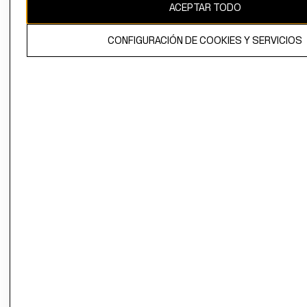
ACEPTAR TODO
CONFIGURACIÓN DE COOKIES Y SERVICIOS
El contenido de esta página web está protegido por copyright y es
propiedad de H&M Hennes & Mauritz AB.