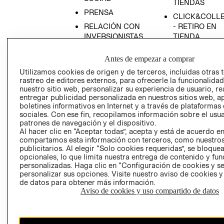
TIENDAS
PRENSA
CLICK&COLL
RELACIÓN CON
- RETIRO EN
INVERSIONISTAS
TIENDA
POLÍTICA
TÉRMINOS Y
Antes de empezar a comprar
EMPRESARIAL
CONDICIONE
Utilizamos cookies de origen y de terceros, incluidas otras 
AVISO DE
rastreo de editores externos, para ofrecerle la funcionalid
PRIVACIDAD
nuestro sitio web, personalizar su experiencia de usuario, rea
entregar publicidad personalizada en nuestros sitios web, a
GIFT CARD
boletines informativos en Internet y a través de plataformas
AVISO DE
sociales. Con ese fin, recopilamos información sobre el usua
COOKIES
patrones de navegación y el dispositivo.
Al hacer clic en “Aceptar todas”, acepta y está de acuerdo e
compartamos esta información con terceros, como nuestros
publicitarios. Al elegir “Solo cookies requeridas”, se bloque
opcionales, lo que limita nuestra entrega de contenido y fu
personalizadas. Haga clic en “Configuración de cookies y se
personalizar sus opciones. Visite nuestro aviso de cookies 
de datos para obtener más información.
Aviso de cookies y uso compartido de datos
Chile ($)
CAMBIAR REGIÓN