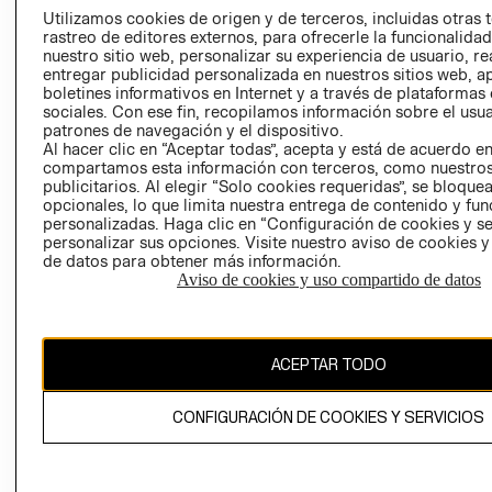
PRENSA
Utilizamos cookies de origen y de terceros, incluidas otras 
CLICK&COLL
rastreo de editores externos, para ofrecerle la funcionalid
RELACIÓN CON
- RETIRO EN
nuestro sitio web, personalizar su experiencia de usuario, rea
INVERSIONISTAS
TIENDA
entregar publicidad personalizada en nuestros sitios web, a
boletines informativos en Internet y a través de plataformas
POLÍTICA
TÉRMINOS Y
sociales. Con ese fin, recopilamos información sobre el usua
EMPRESARIAL
CONDICIONE
patrones de navegación y el dispositivo.
Al hacer clic en “Aceptar todas”, acepta y está de acuerdo e
AVISO DE
compartamos esta información con terceros, como nuestros
PRIVACIDAD
publicitarios. Al elegir “Solo cookies requeridas”, se bloque
GIFT CARD
opcionales, lo que limita nuestra entrega de contenido y fu
personalizadas. Haga clic en “Configuración de cookies y se
AVISO DE
personalizar sus opciones. Visite nuestro aviso de cookies 
COOKIES
de datos para obtener más información.
Aviso de cookies y uso compartido de datos
ACEPTAR TODO
Chile ($)
CONFIGURACIÓN DE COOKIES Y SERVICIOS
CAMBIAR REGIÓN