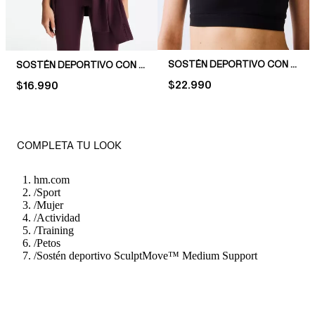
SOSTÉN DEPORTIVO CON COOL HANDFEEL DRYMOVE™
SOSTÉN DEPORTIVO CON SOFTMOVE™ MEDIUM SUPPORT
PRICE:
$22.990
PRICE:
$16.990
COMPLETA TU LOOK
hm.com
/
Sport
/
Mujer
/
Actividad
/
Training
/
Petos
/
Sostén deportivo SculptMove™ Medium Support