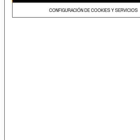
El contenido de esta página web está protegido por copyright y es
CONFIGURACIÓN DE COOKIES Y SERVICIOS
propiedad de H&M Hennes & Mauritz AB.