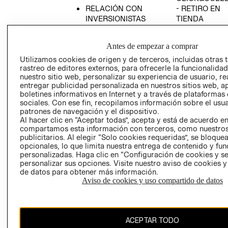
RELACIÓN CON
- RETIRO EN
INVERSIONISTAS
TIENDA
POLÍTICA
TÉRMINOS Y
EMPRESARIAL
CONDICIONE
Antes de empezar a comprar
AVISO DE
Utilizamos cookies de origen y de terceros, incluidas otras 
PRIVACIDAD
rastreo de editores externos, para ofrecerle la funcionalid
nuestro sitio web, personalizar su experiencia de usuario, rea
GIFT CARD
entregar publicidad personalizada en nuestros sitios web, a
boletines informativos en Internet y a través de plataformas
AVISO DE
sociales. Con ese fin, recopilamos información sobre el usua
COOKIES
patrones de navegación y el dispositivo.
Al hacer clic en “Aceptar todas”, acepta y está de acuerdo e
compartamos esta información con terceros, como nuestros
publicitarios. Al elegir “Solo cookies requeridas”, se bloque
opcionales, lo que limita nuestra entrega de contenido y fu
personalizadas. Haga clic en “Configuración de cookies y se
personalizar sus opciones. Visite nuestro aviso de cookies 
de datos para obtener más información.
Chile ($)
Aviso de cookies y uso compartido de datos
CAMBIAR REGIÓN
ACEPTAR TODO