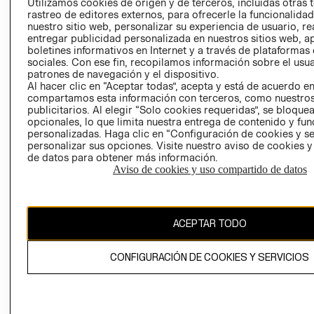
CLICK&COLL
Utilizamos cookies de origen y de terceros, incluidas otras 
rastreo de editores externos, para ofrecerle la funcionalid
RELACIÓN CON
- RETIRO EN
nuestro sitio web, personalizar su experiencia de usuario, rea
INVERSIONISTAS
TIENDA
entregar publicidad personalizada en nuestros sitios web, a
POLÍTICA
TÉRMINOS Y
boletines informativos en Internet y a través de plataformas
sociales. Con ese fin, recopilamos información sobre el usua
EMPRESARIAL
CONDICIONE
patrones de navegación y el dispositivo.
AVISO DE
Al hacer clic en “Aceptar todas”, acepta y está de acuerdo e
PRIVACIDAD
compartamos esta información con terceros, como nuestros
publicitarios. Al elegir “Solo cookies requeridas”, se bloque
GIFT CARD
opcionales, lo que limita nuestra entrega de contenido y fu
personalizadas. Haga clic en “Configuración de cookies y se
AVISO DE
personalizar sus opciones. Visite nuestro aviso de cookies 
COOKIES
de datos para obtener más información.
Aviso de cookies y uso compartido de datos
ACEPTAR TODO
Chile ($)
CONFIGURACIÓN DE COOKIES Y SERVICIOS
CAMBIAR REGIÓN