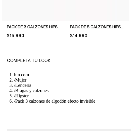
PACK DE 3 CALZONES HIPSTER DEPORTIVOS CON DRYMOVE™
PACK DE 5 CALZONES HIPSTER
PRICE:
$15.990
PRICE:
$14.990
COMPLETA TU LOOK
hm.com
/
Mujer
/
Lenceria
/
Bragas y calzones
/
Hipster
/
Pack 3 calzones de algodón efecto invisible