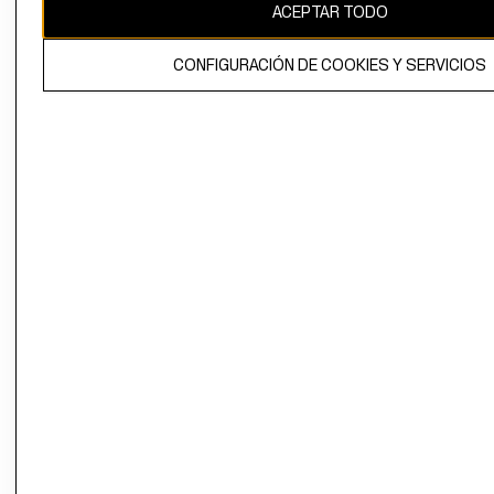
ACEPTAR TODO
CONFIGURACIÓN DE COOKIES Y SERVICIOS
El contenido de esta página web está protegido por copyright y es
propiedad de H&M Hennes & Mauritz AB.