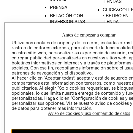
TIENDAS
PRENSA
CLICK&COLL
RELACIÓN CON
- RETIRO EN
INVERSIONISTAS
TIENDA
POLÍTICA
TÉRMINOS Y
Antes de empezar a comprar
EMPRESARIAL
CONDICIONE
Utilizamos cookies de origen y de terceros, incluidas otras 
AVISO DE
rastreo de editores externos, para ofrecerle la funcionalid
PRIVACIDAD
nuestro sitio web, personalizar su experiencia de usuario, rea
entregar publicidad personalizada en nuestros sitios web, a
GIFT CARD
boletines informativos en Internet y a través de plataformas
AVISO DE
sociales. Con ese fin, recopilamos información sobre el usua
COOKIES
patrones de navegación y el dispositivo.
Al hacer clic en “Aceptar todas”, acepta y está de acuerdo e
compartamos esta información con terceros, como nuestros
publicitarios. Al elegir “Solo cookies requeridas”, se bloque
opcionales, lo que limita nuestra entrega de contenido y fu
personalizadas. Haga clic en “Configuración de cookies y se
personalizar sus opciones. Visite nuestro aviso de cookies 
de datos para obtener más información.
Aviso de cookies y uso compartido de datos
Chile ($)
CAMBIAR REGIÓN