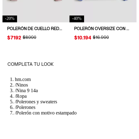
-
20
%
-
40
%
POLERÓN DE CUELLO REDONDO
POLERÓN OVERSIZE CON MOTIVO ESTAMPADO
PRICE:
$7192
ORIGINAL PRICE:
$8990
PRICE:
$10.194
ORIGINAL PRICE:
$16.990
COMPLETA TU LOOK
hm.com
/
Ninos
/
Nina 9 14a
/
Ropa
/
Polerones y sweaters
/
Polerones
/
Polerón con motivo estampado