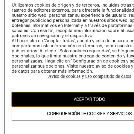
PRENSA
Utilizamos cookies de origen y de terceros, incluidas otras 
CLICK&COLL
rastreo de editores externos, para ofrecerle la funcionalid
RELACIÓN CON
- RETIRO EN
nuestro sitio web, personalizar su experiencia de usuario, rea
INVERSIONISTAS
TIENDA
entregar publicidad personalizada en nuestros sitios web, a
boletines informativos en Internet y a través de plataformas
POLÍTICA
TÉRMINOS Y
sociales. Con ese fin, recopilamos información sobre el usua
EMPRESARIAL
CONDICIONE
patrones de navegación y el dispositivo.
Al hacer clic en “Aceptar todas”, acepta y está de acuerdo e
AVISO DE
compartamos esta información con terceros, como nuestros
PRIVACIDAD
publicitarios. Al elegir “Solo cookies requeridas”, se bloque
GIFT CARD
opcionales, lo que limita nuestra entrega de contenido y fu
personalizadas. Haga clic en “Configuración de cookies y se
AVISO DE
personalizar sus opciones. Visite nuestro aviso de cookies 
COOKIES
de datos para obtener más información.
Aviso de cookies y uso compartido de datos
ACEPTAR TODO
Chile ($)
CONFIGURACIÓN DE COOKIES Y SERVICIOS
CAMBIAR REGIÓN