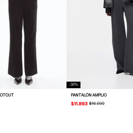
-
30
%
OOTCUT
PANTALÓN AMPLIO
PRICE:
$11.893
ORIGINAL PRICE:
$16.990