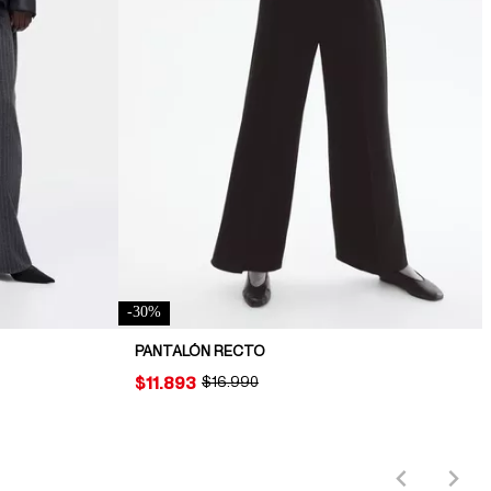
-
30
%
PANTALÓN RECTO
PRICE:
$11.893
ORIGINAL PRICE:
$16.990