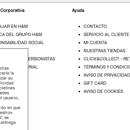
 Corporativa
Ayuda
AJAR EN H&M
CONTACTO
CA DEL GRUPO H&M
SERVICIO AL CLIENTE
ONSABILIDAD SOCIAL
MI CUENTA
SA
NUESTRAS TIENDAS
IÓN CON INVERSIONISTAS
CLICK&COLLECT - RE
ICA EMPRESARIAL
TÉRMINOS Y CONDICI
otras
cerle la
AVISO DE PRIVACIDA
izar su
blicidad
GIFT CARD
oletines
AVISO DE COOKIES
redes
l usuario,
erdo en que
estros
”, se
 entrega