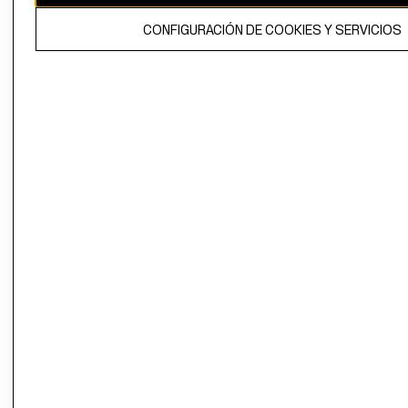
El contenido de esta página web está protegido por copyright y es
CONFIGURACIÓN DE COOKIES Y SERVICIOS
propiedad de H&M Hennes & Mauritz AB.