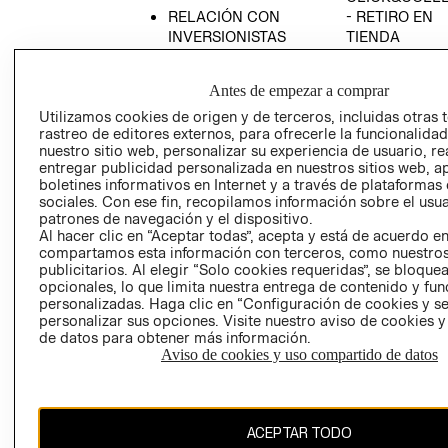
RELACIÓN CON
- RETIRO EN
INVERSIONISTAS
TIENDA
POLÍTICA
TÉRMINOS Y
EMPRESARIAL
CONDICIONE
Antes de empezar a comprar
AVISO DE
Utilizamos cookies de origen y de terceros, incluidas otras 
PRIVACIDAD
rastreo de editores externos, para ofrecerle la funcionalid
nuestro sitio web, personalizar su experiencia de usuario, rea
GIFT CARD
entregar publicidad personalizada en nuestros sitios web, a
boletines informativos en Internet y a través de plataformas
AVISO DE
sociales. Con ese fin, recopilamos información sobre el usua
COOKIES
patrones de navegación y el dispositivo.
Al hacer clic en “Aceptar todas”, acepta y está de acuerdo e
compartamos esta información con terceros, como nuestros
publicitarios. Al elegir “Solo cookies requeridas”, se bloque
opcionales, lo que limita nuestra entrega de contenido y fu
personalizadas. Haga clic en “Configuración de cookies y se
personalizar sus opciones. Visite nuestro aviso de cookies 
de datos para obtener más información.
Chile ($)
Aviso de cookies y uso compartido de datos
CAMBIAR REGIÓN
ACEPTAR TODO