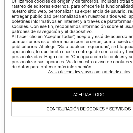
CLICK&COLL
Utilizamos cookies de origen y de terceros, incluidas otras 
rastreo de editores externos, para ofrecerle la funcionalid
RELACIÓN CON
- RETIRO EN
nuestro sitio web, personalizar su experiencia de usuario, rea
INVERSIONISTAS
TIENDA
entregar publicidad personalizada en nuestros sitios web, a
POLÍTICA
TÉRMINOS Y
boletines informativos en Internet y a través de plataformas
sociales. Con ese fin, recopilamos información sobre el usua
EMPRESARIAL
CONDICIONE
patrones de navegación y el dispositivo.
AVISO DE
Al hacer clic en “Aceptar todas”, acepta y está de acuerdo e
PRIVACIDAD
compartamos esta información con terceros, como nuestros
publicitarios. Al elegir “Solo cookies requeridas”, se bloque
GIFT CARD
opcionales, lo que limita nuestra entrega de contenido y fu
personalizadas. Haga clic en “Configuración de cookies y se
AVISO DE
personalizar sus opciones. Visite nuestro aviso de cookies 
COOKIES
de datos para obtener más información.
Aviso de cookies y uso compartido de datos
ACEPTAR TODO
Chile ($)
CONFIGURACIÓN DE COOKIES Y SERVICIOS
CAMBIAR REGIÓN