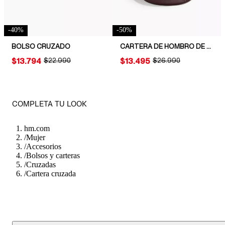
-
40
%
-
50
%
BOLSO CRUZADO
CARTERA DE HOMBRO DE DISEÑO CURVO
PRICE:
$13.794
ORIGINAL PRICE:
$22.990
PRICE:
$13.495
ORIGINAL PRICE:
$26.990
COMPLETA TU LOOK
hm.com
/
Mujer
/
Accesorios
/
Bolsos y carteras
/
Cruzadas
/
Cartera cruzada