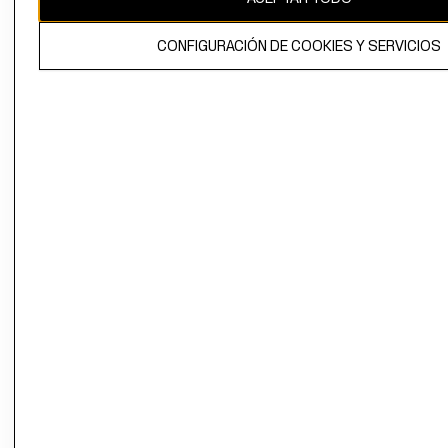
El contenido de esta página web está protegido por copyright y es
CONFIGURACIÓN DE COOKIES Y SERVICIOS
propiedad de H&M Hennes & Mauritz AB.