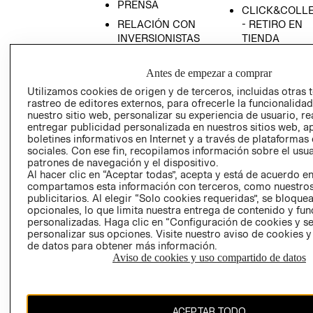
PRENSA
CLICK&COLL
RELACIÓN CON
- RETIRO EN
INVERSIONISTAS
TIENDA
POLÍTICA
TÉRMINOS Y
EMPRESARIAL
CONDICIONE
Antes de empezar a comprar
Utilizamos cookies de origen y de terceros, incluidas otras 
AVISO DE
rastreo de editores externos, para ofrecerle la funcionalid
PRIVACIDAD
nuestro sitio web, personalizar su experiencia de usuario, rea
GIFT CARD
entregar publicidad personalizada en nuestros sitios web, a
boletines informativos en Internet y a través de plataformas
AVISO DE
sociales. Con ese fin, recopilamos información sobre el usua
COOKIES
patrones de navegación y el dispositivo.
Al hacer clic en “Aceptar todas”, acepta y está de acuerdo e
compartamos esta información con terceros, como nuestros
publicitarios. Al elegir “Solo cookies requeridas”, se bloque
opcionales, lo que limita nuestra entrega de contenido y fu
personalizadas. Haga clic en “Configuración de cookies y se
personalizar sus opciones. Visite nuestro aviso de cookies 
de datos para obtener más información.
Chile ($)
Aviso de cookies y uso compartido de datos
CAMBIAR REGIÓN
ACEPTAR TODO