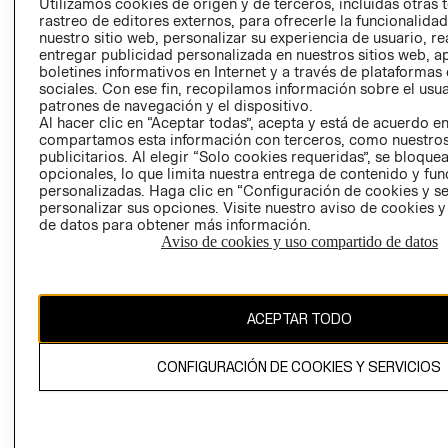
CLICK&COLL
Utilizamos cookies de origen y de terceros, incluidas otras 
rastreo de editores externos, para ofrecerle la funcionalid
RELACIÓN CON
- RETIRO EN
nuestro sitio web, personalizar su experiencia de usuario, rea
INVERSIONISTAS
TIENDA
entregar publicidad personalizada en nuestros sitios web, a
POLÍTICA
TÉRMINOS Y
boletines informativos en Internet y a través de plataformas
sociales. Con ese fin, recopilamos información sobre el usua
EMPRESARIAL
CONDICIONE
patrones de navegación y el dispositivo.
AVISO DE
Al hacer clic en “Aceptar todas”, acepta y está de acuerdo e
PRIVACIDAD
compartamos esta información con terceros, como nuestros
publicitarios. Al elegir “Solo cookies requeridas”, se bloque
GIFT CARD
opcionales, lo que limita nuestra entrega de contenido y fu
personalizadas. Haga clic en “Configuración de cookies y se
AVISO DE
personalizar sus opciones. Visite nuestro aviso de cookies 
COOKIES
de datos para obtener más información.
Aviso de cookies y uso compartido de datos
ACEPTAR TODO
Chile ($)
CONFIGURACIÓN DE COOKIES Y SERVICIOS
CAMBIAR REGIÓN