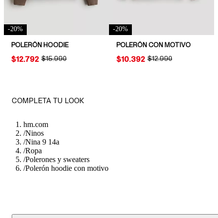
-
20
%
-
20
%
POLERÓN HOODIE
POLERÓN CON MOTIVO
PRICE:
$12.792
ORIGINAL PRICE:
$15.990
PRICE:
$10.392
ORIGINAL PRICE:
$12.990
COMPLETA TU LOOK
hm.com
/
Ninos
/
Nina 9 14a
/
Ropa
/
Polerones y sweaters
/
Polerón hoodie con motivo