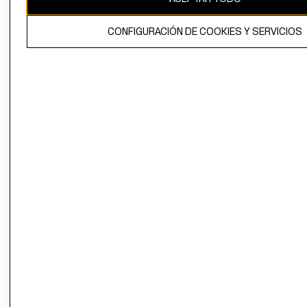
El contenido de esta página web está protegido por copyright y es
CONFIGURACIÓN DE COOKIES Y SERVICIOS
propiedad de H&M Hennes & Mauritz AB.