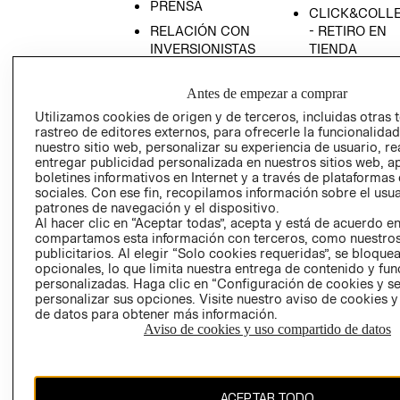
PRENSA
CLICK&COLL
RELACIÓN CON
- RETIRO EN
INVERSIONISTAS
TIENDA
POLÍTICA
TÉRMINOS Y
EMPRESARIAL
CONDICIONE
Antes de empezar a comprar
Utilizamos cookies de origen y de terceros, incluidas otras 
AVISO DE
rastreo de editores externos, para ofrecerle la funcionalid
PRIVACIDAD
nuestro sitio web, personalizar su experiencia de usuario, rea
GIFT CARD
entregar publicidad personalizada en nuestros sitios web, a
boletines informativos en Internet y a través de plataformas
AVISO DE
sociales. Con ese fin, recopilamos información sobre el usua
COOKIES
patrones de navegación y el dispositivo.
Al hacer clic en “Aceptar todas”, acepta y está de acuerdo e
compartamos esta información con terceros, como nuestros
publicitarios. Al elegir “Solo cookies requeridas”, se bloque
opcionales, lo que limita nuestra entrega de contenido y fu
personalizadas. Haga clic en “Configuración de cookies y se
personalizar sus opciones. Visite nuestro aviso de cookies 
de datos para obtener más información.
Chile ($)
Aviso de cookies y uso compartido de datos
CAMBIAR REGIÓN
ACEPTAR TODO