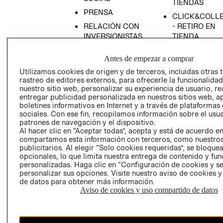
TIENDAS
PRENSA
CLICK&COLL
RELACIÓN CON
- RETIRO EN
INVERSIONISTAS
TIENDA
POLÍTICA
TÉRMINOS Y
Antes de empezar a comprar
EMPRESARIAL
CONDICIONE
Utilizamos cookies de origen y de terceros, incluidas otras 
AVISO DE
rastreo de editores externos, para ofrecerle la funcionalid
PRIVACIDAD
nuestro sitio web, personalizar su experiencia de usuario, rea
entregar publicidad personalizada en nuestros sitios web, a
GIFT CARD
boletines informativos en Internet y a través de plataformas
AVISO DE
sociales. Con ese fin, recopilamos información sobre el usua
COOKIES
patrones de navegación y el dispositivo.
Al hacer clic en “Aceptar todas”, acepta y está de acuerdo e
compartamos esta información con terceros, como nuestros
publicitarios. Al elegir “Solo cookies requeridas”, se bloque
opcionales, lo que limita nuestra entrega de contenido y fu
personalizadas. Haga clic en “Configuración de cookies y se
personalizar sus opciones. Visite nuestro aviso de cookies 
de datos para obtener más información.
Aviso de cookies y uso compartido de datos
Chile ($)
CAMBIAR REGIÓN