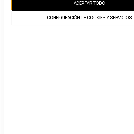
ACEPTAR TODO
CONFIGURACIÓN DE COOKIES Y SERVICIOS
El contenido de esta página web está protegido por copyright y es
propiedad de H&M Hennes & Mauritz AB.