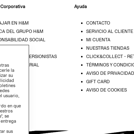
 Corporativa
Ayuda
AJAR EN H&M
CONTACTO
CA DEL GRUPO H&M
SERVICIO AL CLIENTE
ONSABILIDAD SOCIAL
MI CUENTA
SA
NUESTRAS TIENDAS
IÓN CON INVERSIONISTAS
CLICK&COLLECT - RE
ICA EMPRESARIAL
TÉRMINOS Y CONDICI
otras
cerle la
AVISO DE PRIVACIDA
izar su
blicidad
GIFT CARD
oletines
AVISO DE COOKIES
redes
l usuario,
erdo en que
estros
”, se
 entrega
zar sus