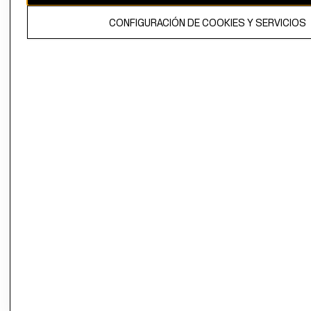
El contenido de esta página web está protegido por copyright y es
CONFIGURACIÓN DE COOKIES Y SERVICIOS
propiedad de H&M Hennes & Mauritz AB.