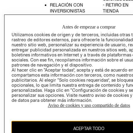
RELACIÓN CON
- RETIRO EN
INVERSIONISTAS
TIENDA
POLÍTICA
TÉRMINOS Y
EMPRESARIAL
CONDICIONE
Antes de empezar a comprar
AVISO DE
Utilizamos cookies de origen y de terceros, incluidas otras 
PRIVACIDAD
rastreo de editores externos, para ofrecerle la funcionalid
nuestro sitio web, personalizar su experiencia de usuario, rea
GIFT CARD
entregar publicidad personalizada en nuestros sitios web, a
boletines informativos en Internet y a través de plataformas
AVISO DE
sociales. Con ese fin, recopilamos información sobre el usua
COOKIES
patrones de navegación y el dispositivo.
Al hacer clic en “Aceptar todas”, acepta y está de acuerdo e
compartamos esta información con terceros, como nuestros
publicitarios. Al elegir “Solo cookies requeridas”, se bloque
opcionales, lo que limita nuestra entrega de contenido y fu
personalizadas. Haga clic en “Configuración de cookies y se
personalizar sus opciones. Visite nuestro aviso de cookies 
de datos para obtener más información.
Chile ($)
Aviso de cookies y uso compartido de datos
CAMBIAR REGIÓN
ACEPTAR TODO