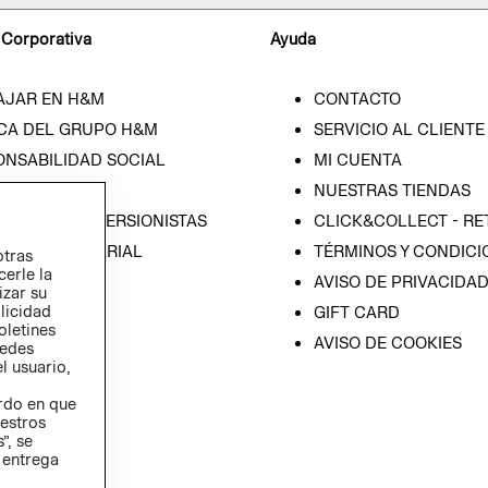
 Corporativa
Ayuda
AJAR EN H&M
CONTACTO
CA DEL GRUPO H&M
SERVICIO AL CLIENTE
ONSABILIDAD SOCIAL
MI CUENTA
SA
NUESTRAS TIENDAS
IÓN CON INVERSIONISTAS
CLICK&COLLECT - RE
ICA EMPRESARIAL
TÉRMINOS Y CONDICI
otras
cerle la
AVISO DE PRIVACIDA
izar su
blicidad
GIFT CARD
oletines
AVISO DE COOKIES
redes
l usuario,
erdo en que
estros
”, se
 entrega