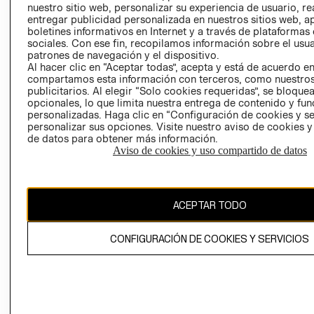
INVERSIONISTAS
TIENDA
nuestro sitio web, personalizar su experiencia de usuario, rea
entregar publicidad personalizada en nuestros sitios web, a
POLÍTICA
TÉRMINOS Y
boletines informativos en Internet y a través de plataformas
EMPRESARIAL
CONDICIONE
sociales. Con ese fin, recopilamos información sobre el usua
patrones de navegación y el dispositivo.
AVISO DE
Al hacer clic en “Aceptar todas”, acepta y está de acuerdo e
PRIVACIDAD
compartamos esta información con terceros, como nuestros
GIFT CARD
publicitarios. Al elegir “Solo cookies requeridas”, se bloque
opcionales, lo que limita nuestra entrega de contenido y fu
AVISO DE
personalizadas. Haga clic en “Configuración de cookies y se
COOKIES
personalizar sus opciones. Visite nuestro aviso de cookies 
de datos para obtener más información.
Aviso de cookies y uso compartido de datos
ACEPTAR TODO
Chile ($)
CONFIGURACIÓN DE COOKIES Y SERVICIOS
CAMBIAR REGIÓN
El contenido de esta página web está protegido por copyright y es