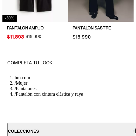
-
30
%
PANTALÓN AMPLIO
PANTALÓN SASTRE
PRICE:
$11.893
ORIGINAL PRICE:
$16.990
PRICE:
$16.990
COMPLETA TU LOOK
hm.com
/
Mujer
/
Pantalones
/
Pantalón con cintura elástica y raya
COLECCIONES