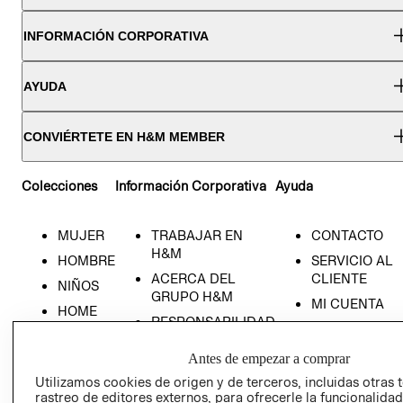
INFORMACIÓN CORPORATIVA
AYUDA
CONVIÉRTETE EN H&M MEMBER
Colecciones
Información Corporativa
Ayuda
MUJER
TRABAJAR EN
CONTACTO
H&M
HOMBRE
SERVICIO AL
ACERCA DEL
CLIENTE
NIÑOS
GRUPO H&M
MI CUENTA
HOME
RESPONSABILIDAD
NUESTRAS
SOCIAL
TIENDAS
Antes de empezar a comprar
PRENSA
CLICK&COLL
Utilizamos cookies de origen y de terceros, incluidas otras 
RELACIÓN CON
- RETIRO EN
rastreo de editores externos, para ofrecerle la funcionalid