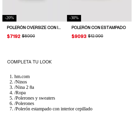
-
20
%
-
30
%
POLERÓN OVERSIZE CON INTERIOR CEPILLADO
POLERÓN CON ESTAMPADO
PRICE:
$7192
ORIGINAL PRICE:
$8990
PRICE:
$9093
ORIGINAL PRICE:
$12.990
COMPLETA TU LOOK
hm.com
/
Ninos
/
Nina 2 8a
/
Ropa
/
Polerones y sweaters
/
Polerones
/
Polerón estampado con interior cepillado