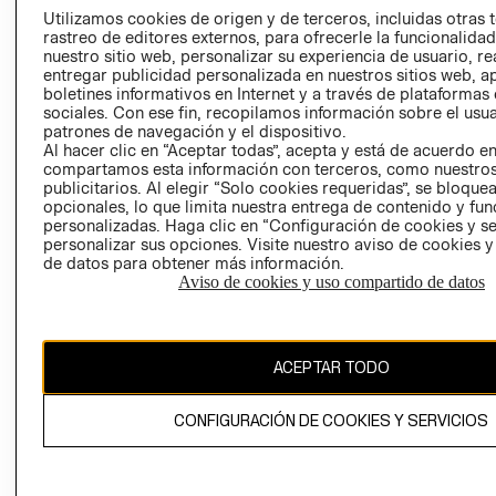
PRENSA
Utilizamos cookies de origen y de terceros, incluidas otras 
CLICK&COLL
rastreo de editores externos, para ofrecerle la funcionalid
RELACIÓN CON
- RETIRO EN
nuestro sitio web, personalizar su experiencia de usuario, rea
INVERSIONISTAS
TIENDA
entregar publicidad personalizada en nuestros sitios web, a
boletines informativos en Internet y a través de plataformas
POLÍTICA
TÉRMINOS Y
sociales. Con ese fin, recopilamos información sobre el usua
EMPRESARIAL
CONDICIONE
patrones de navegación y el dispositivo.
Al hacer clic en “Aceptar todas”, acepta y está de acuerdo e
AVISO DE
compartamos esta información con terceros, como nuestros
PRIVACIDAD
publicitarios. Al elegir “Solo cookies requeridas”, se bloque
GIFT CARD
opcionales, lo que limita nuestra entrega de contenido y fu
personalizadas. Haga clic en “Configuración de cookies y se
AVISO DE
personalizar sus opciones. Visite nuestro aviso de cookies 
COOKIES
de datos para obtener más información.
Aviso de cookies y uso compartido de datos
ACEPTAR TODO
Chile ($)
CONFIGURACIÓN DE COOKIES Y SERVICIOS
CAMBIAR REGIÓN