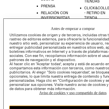
TIENDAS
PRENSA
CLICK&COLL
RELACIÓN CON
- RETIRO EN
INVERSIONISTAS
TIENDA
POLÍTICA
TÉRMINOS Y
Antes de empezar a comprar
EMPRESARIAL
CONDICIONE
Utilizamos cookies de origen y de terceros, incluidas otras 
AVISO DE
rastreo de editores externos, para ofrecerle la funcionalid
PRIVACIDAD
nuestro sitio web, personalizar su experiencia de usuario, rea
entregar publicidad personalizada en nuestros sitios web, a
GIFT CARD
boletines informativos en Internet y a través de plataformas
AVISO DE
sociales. Con ese fin, recopilamos información sobre el usua
COOKIES
patrones de navegación y el dispositivo.
Al hacer clic en “Aceptar todas”, acepta y está de acuerdo e
compartamos esta información con terceros, como nuestros
publicitarios. Al elegir “Solo cookies requeridas”, se bloque
opcionales, lo que limita nuestra entrega de contenido y fu
personalizadas. Haga clic en “Configuración de cookies y se
personalizar sus opciones. Visite nuestro aviso de cookies 
de datos para obtener más información.
Aviso de cookies y uso compartido de datos
Chile ($)
CAMBIAR REGIÓN