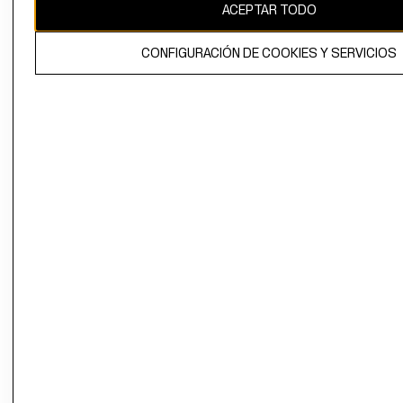
ACEPTAR TODO
CONFIGURACIÓN DE COOKIES Y SERVICIOS
El contenido de esta página web está protegido por copyright y es
propiedad de H&M Hennes & Mauritz AB.