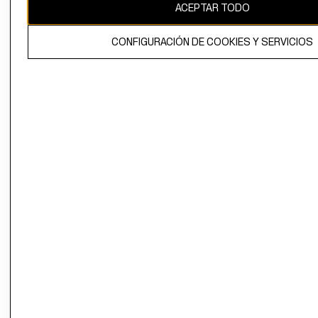
ACEPTAR TODO
CONFIGURACIÓN DE COOKIES Y SERVICIOS
El contenido de esta página web está protegido por copyright y es
propiedad de H&M Hennes & Mauritz AB.