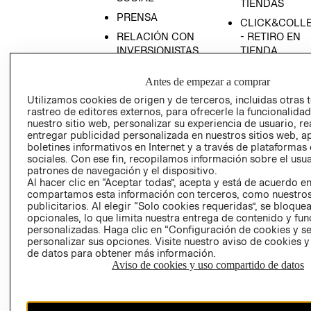
TIENDAS
PRENSA
CLICK&COLL
RELACIÓN CON
- RETIRO EN
INVERSIONISTAS
TIENDA
POLÍTICA
TÉRMINOS Y
Antes de empezar a comprar
EMPRESARIAL
CONDICIONE
Utilizamos cookies de origen y de terceros, incluidas otras 
AVISO DE
rastreo de editores externos, para ofrecerle la funcionalid
PRIVACIDAD
nuestro sitio web, personalizar su experiencia de usuario, rea
entregar publicidad personalizada en nuestros sitios web, a
GIFT CARD
boletines informativos en Internet y a través de plataformas
AVISO DE
sociales. Con ese fin, recopilamos información sobre el usua
COOKIES
patrones de navegación y el dispositivo.
Al hacer clic en “Aceptar todas”, acepta y está de acuerdo e
compartamos esta información con terceros, como nuestros
publicitarios. Al elegir “Solo cookies requeridas”, se bloque
opcionales, lo que limita nuestra entrega de contenido y fu
personalizadas. Haga clic en “Configuración de cookies y se
personalizar sus opciones. Visite nuestro aviso de cookies 
de datos para obtener más información.
Aviso de cookies y uso compartido de datos
Chile ($)
CAMBIAR REGIÓN