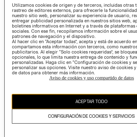
PRENSA
Utilizamos cookies de origen y de terceros, incluidas otras 
CLICK&COLL
rastreo de editores externos, para ofrecerle la funcionalid
RELACIÓN CON
- RETIRO EN
nuestro sitio web, personalizar su experiencia de usuario, rea
INVERSIONISTAS
TIENDA
entregar publicidad personalizada en nuestros sitios web, a
boletines informativos en Internet y a través de plataformas
POLÍTICA
TÉRMINOS Y
sociales. Con ese fin, recopilamos información sobre el usua
EMPRESARIAL
CONDICIONE
patrones de navegación y el dispositivo.
Al hacer clic en “Aceptar todas”, acepta y está de acuerdo e
AVISO DE
compartamos esta información con terceros, como nuestros
PRIVACIDAD
publicitarios. Al elegir “Solo cookies requeridas”, se bloque
GIFT CARD
opcionales, lo que limita nuestra entrega de contenido y fu
personalizadas. Haga clic en “Configuración de cookies y se
AVISO DE
personalizar sus opciones. Visite nuestro aviso de cookies 
COOKIES
de datos para obtener más información.
Aviso de cookies y uso compartido de datos
ACEPTAR TODO
Chile ($)
CONFIGURACIÓN DE COOKIES Y SERVICIOS
CAMBIAR REGIÓN