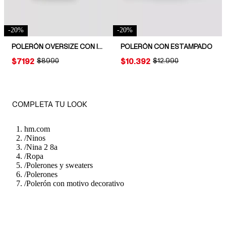
-
20
%
-
20
%
POLERÓN OVERSIZE CON INTERIOR CEPILLADO
POLERÓN CON ESTAMPADO
PRICE:
$7192
ORIGINAL PRICE:
$8990
PRICE:
$10.392
ORIGINAL PRICE:
$12.990
COMPLETA TU LOOK
hm.com
/
Ninos
/
Nina 2 8a
/
Ropa
/
Polerones y sweaters
/
Polerones
/
Polerón con motivo decorativo