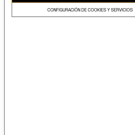
El contenido de esta página web está protegido por copyright y es
CONFIGURACIÓN DE COOKIES Y SERVICIOS
propiedad de H&M Hennes & Mauritz AB.