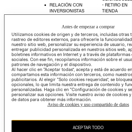
RELACIÓN CON
- RETIRO EN
INVERSIONISTAS
TIENDA
POLÍTICA
TÉRMINOS Y
EMPRESARIAL
CONDICIONE
Antes de empezar a comprar
AVISO DE
Utilizamos cookies de origen y de terceros, incluidas otras 
PRIVACIDAD
rastreo de editores externos, para ofrecerle la funcionalid
nuestro sitio web, personalizar su experiencia de usuario, rea
GIFT CARD
entregar publicidad personalizada en nuestros sitios web, a
boletines informativos en Internet y a través de plataformas
AVISO DE
sociales. Con ese fin, recopilamos información sobre el usua
COOKIES
patrones de navegación y el dispositivo.
Al hacer clic en “Aceptar todas”, acepta y está de acuerdo e
compartamos esta información con terceros, como nuestros
publicitarios. Al elegir “Solo cookies requeridas”, se bloque
opcionales, lo que limita nuestra entrega de contenido y fu
personalizadas. Haga clic en “Configuración de cookies y se
personalizar sus opciones. Visite nuestro aviso de cookies 
de datos para obtener más información.
Chile ($)
Aviso de cookies y uso compartido de datos
CAMBIAR REGIÓN
ACEPTAR TODO