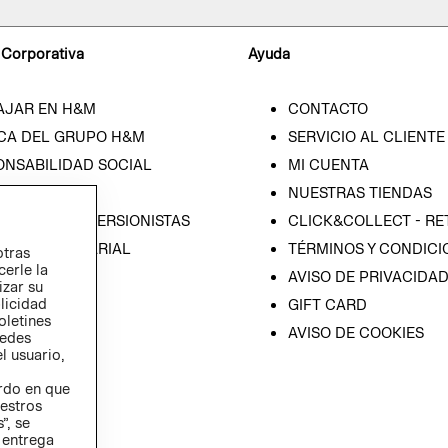
 Corporativa
Ayuda
AJAR EN H&M
CONTACTO
CA DEL GRUPO H&M
SERVICIO AL CLIENTE
ONSABILIDAD SOCIAL
MI CUENTA
SA
NUESTRAS TIENDAS
IÓN CON INVERSIONISTAS
CLICK&COLLECT - RE
ICA EMPRESARIAL
TÉRMINOS Y CONDICI
otras
cerle la
AVISO DE PRIVACIDA
izar su
blicidad
GIFT CARD
oletines
AVISO DE COOKIES
redes
l usuario,
erdo en que
estros
”, se
 entrega