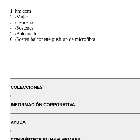
hm.com
/
Mujer
/
Lenceria
/
Sostenes
/
Balconette
/
Sostén balconette push-up de microfibra
COLECCIONES
INFORMACIÓN CORPORATIVA
AYUDA
CONVIÉRTETE EN H&M MEMBER