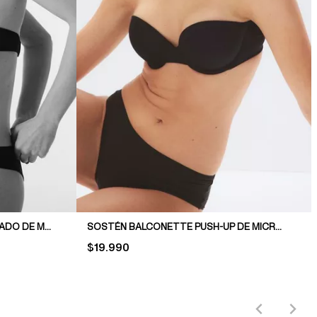
SOSTÉN BALCONETTE ACOLCHADO DE MICROFIBRA
SOSTÉN BALCONETTE PUSH-UP DE MICROFIBRA
PRICE:
$19.990