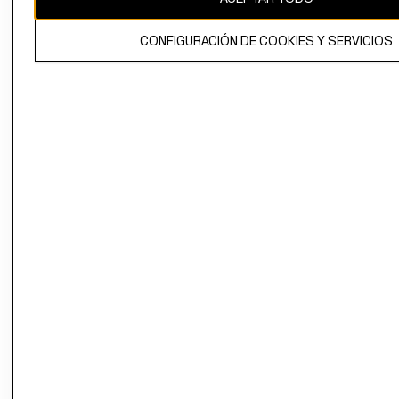
El contenido de esta página web está protegido por copyright y es
CONFIGURACIÓN DE COOKIES Y SERVICIOS
propiedad de H&M Hennes & Mauritz AB.