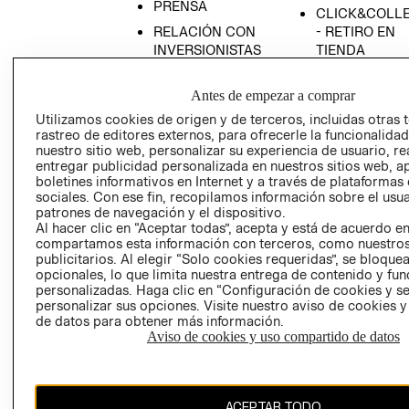
PRENSA
CLICK&COLL
RELACIÓN CON
- RETIRO EN
INVERSIONISTAS
TIENDA
POLÍTICA
TÉRMINOS Y
EMPRESARIAL
CONDICIONE
Antes de empezar a comprar
Utilizamos cookies de origen y de terceros, incluidas otras 
AVISO DE
rastreo de editores externos, para ofrecerle la funcionalid
PRIVACIDAD
nuestro sitio web, personalizar su experiencia de usuario, rea
GIFT CARD
entregar publicidad personalizada en nuestros sitios web, a
boletines informativos en Internet y a través de plataformas
AVISO DE
sociales. Con ese fin, recopilamos información sobre el usua
COOKIES
patrones de navegación y el dispositivo.
Al hacer clic en “Aceptar todas”, acepta y está de acuerdo e
compartamos esta información con terceros, como nuestros
publicitarios. Al elegir “Solo cookies requeridas”, se bloque
opcionales, lo que limita nuestra entrega de contenido y fu
personalizadas. Haga clic en “Configuración de cookies y se
personalizar sus opciones. Visite nuestro aviso de cookies 
de datos para obtener más información.
Chile ($)
Aviso de cookies y uso compartido de datos
CAMBIAR REGIÓN
ACEPTAR TODO