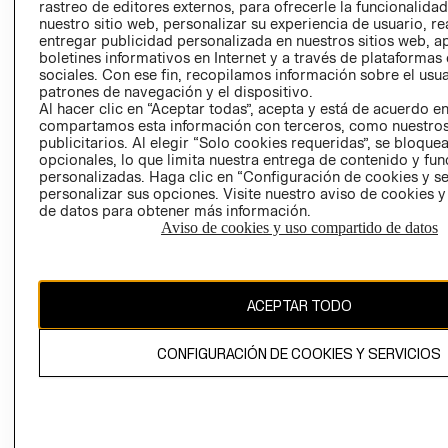
RELACIÓN CON
- RETIRO EN
rastreo de editores externos, para ofrecerle la funcionalid
INVERSIONISTAS
TIENDA
nuestro sitio web, personalizar su experiencia de usuario, rea
entregar publicidad personalizada en nuestros sitios web, a
POLÍTICA
TÉRMINOS Y
boletines informativos en Internet y a través de plataformas
EMPRESARIAL
CONDICIONE
sociales. Con ese fin, recopilamos información sobre el usua
patrones de navegación y el dispositivo.
AVISO DE
Al hacer clic en “Aceptar todas”, acepta y está de acuerdo e
PRIVACIDAD
compartamos esta información con terceros, como nuestros
publicitarios. Al elegir “Solo cookies requeridas”, se bloque
GIFT CARD
opcionales, lo que limita nuestra entrega de contenido y fu
AVISO DE
personalizadas. Haga clic en “Configuración de cookies y se
personalizar sus opciones. Visite nuestro aviso de cookies 
COOKIES
de datos para obtener más información.
Aviso de cookies y uso compartido de datos
ACEPTAR TODO
Chile ($)
CONFIGURACIÓN DE COOKIES Y SERVICIOS
CAMBIAR REGIÓN