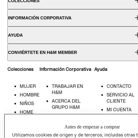
COLECCIONES
INFORMACIÓN CORPORATIVA
AYUDA
CONVIÉRTETE EN H&M MEMBER
Colecciones
Información Corporativa
Ayuda
MUJER
TRABAJAR EN
CONTACTO
H&M
HOMBRE
SERVICIO AL
ACERCA DEL
CLIENTE
NIÑOS
GRUPO H&M
MI CUENTA
HOME
RESPONSABILIDAD
NUESTRAS
SOCIAL
TIENDAS
Antes de empezar a comprar
PRENSA
CLICK&COLL
Utilizamos cookies de origen y de terceros, incluidas otras 