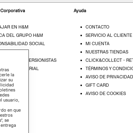
 Corporativa
Ayuda
AJAR EN H&M
CONTACTO
CA DEL GRUPO H&M
SERVICIO AL CLIENTE
ONSABILIDAD SOCIAL
MI CUENTA
SA
NUESTRAS TIENDAS
IÓN CON INVERSIONISTAS
CLICK&COLLECT - RE
ICA EMPRESARIAL
TÉRMINOS Y CONDICI
otras
cerle la
AVISO DE PRIVACIDA
izar su
blicidad
GIFT CARD
oletines
AVISO DE COOKIES
redes
l usuario,
erdo en que
estros
”, se
 entrega