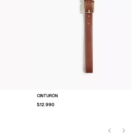
CINTURÓN
PRICE:
$12.990