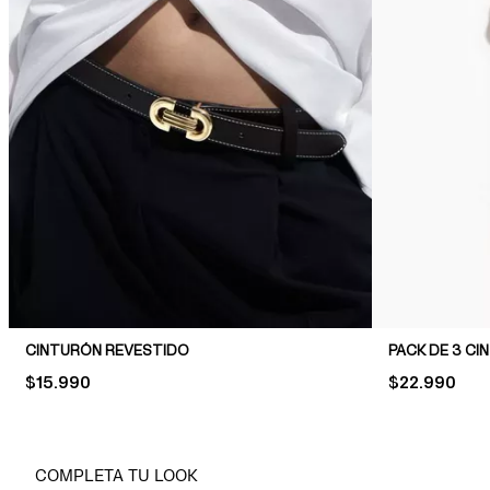
CINTURÓN REVESTIDO
PACK DE 3 C
PRICE:
$15.990
PRICE:
$22.990
COMPLETA TU LOOK