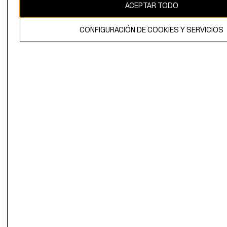
ACEPTAR TODO
CONFIGURACIÓN DE COOKIES Y SERVICIOS
El contenido de esta página web está protegido por copyright y es
propiedad de H&M Hennes & Mauritz AB.