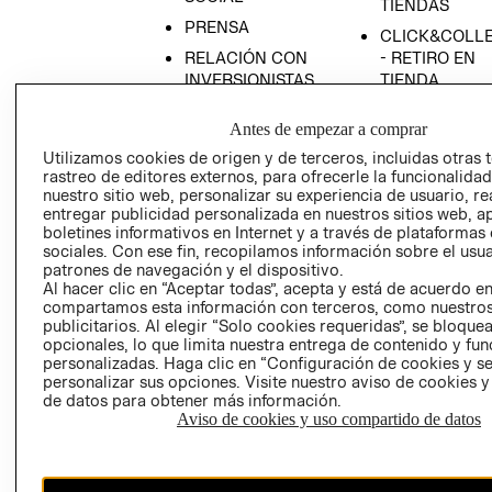
TIENDAS
PRENSA
CLICK&COLL
RELACIÓN CON
- RETIRO EN
INVERSIONISTAS
TIENDA
POLÍTICA
TÉRMINOS Y
Antes de empezar a comprar
EMPRESARIAL
CONDICIONE
Utilizamos cookies de origen y de terceros, incluidas otras 
AVISO DE
rastreo de editores externos, para ofrecerle la funcionalid
PRIVACIDAD
nuestro sitio web, personalizar su experiencia de usuario, rea
entregar publicidad personalizada en nuestros sitios web, a
GIFT CARD
boletines informativos en Internet y a través de plataformas
AVISO DE
sociales. Con ese fin, recopilamos información sobre el usua
COOKIES
patrones de navegación y el dispositivo.
Al hacer clic en “Aceptar todas”, acepta y está de acuerdo e
compartamos esta información con terceros, como nuestros
publicitarios. Al elegir “Solo cookies requeridas”, se bloque
opcionales, lo que limita nuestra entrega de contenido y fu
personalizadas. Haga clic en “Configuración de cookies y se
personalizar sus opciones. Visite nuestro aviso de cookies 
de datos para obtener más información.
Aviso de cookies y uso compartido de datos
Chile ($)
CAMBIAR REGIÓN