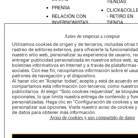
TIENDAS
PRENSA
CLICK&COLL
RELACIÓN CON
- RETIRO EN
INVERSIONISTAS
TIENDA
POLÍTICA
TÉRMINOS Y
Antes de empezar a comprar
EMPRESARIAL
CONDICIONE
Utilizamos cookies de origen y de terceros, incluidas otras 
AVISO DE
rastreo de editores externos, para ofrecerle la funcionalid
PRIVACIDAD
nuestro sitio web, personalizar su experiencia de usuario, rea
entregar publicidad personalizada en nuestros sitios web, a
GIFT CARD
boletines informativos en Internet y a través de plataformas
AVISO DE
sociales. Con ese fin, recopilamos información sobre el usua
COOKIES
patrones de navegación y el dispositivo.
Al hacer clic en “Aceptar todas”, acepta y está de acuerdo e
compartamos esta información con terceros, como nuestros
publicitarios. Al elegir “Solo cookies requeridas”, se bloque
opcionales, lo que limita nuestra entrega de contenido y fu
personalizadas. Haga clic en “Configuración de cookies y se
personalizar sus opciones. Visite nuestro aviso de cookies 
de datos para obtener más información.
Aviso de cookies y uso compartido de datos
Chile ($)
CAMBIAR REGIÓN