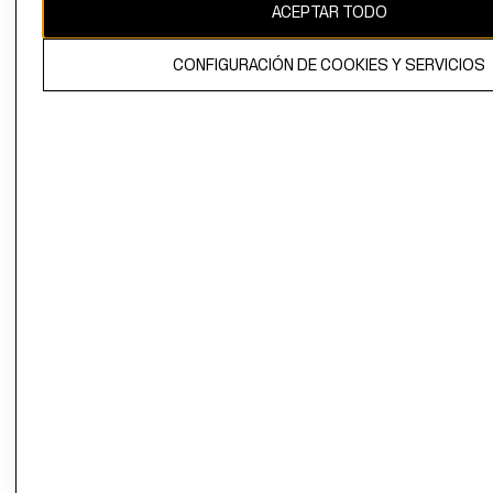
ACEPTAR TODO
CONFIGURACIÓN DE COOKIES Y SERVICIOS
El contenido de esta página web está protegido por copyright y es
propiedad de H&M Hennes & Mauritz AB.