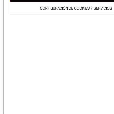
El contenido de esta página web está protegido por copyright y es
CONFIGURACIÓN DE COOKIES Y SERVICIOS
propiedad de H&M Hennes & Mauritz AB.