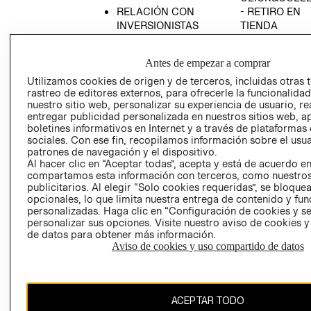
RELACIÓN CON
- RETIRO EN
INVERSIONISTAS
TIENDA
POLÍTICA
TÉRMINOS Y
EMPRESARIAL
CONDICIONE
Antes de empezar a comprar
AVISO DE
Utilizamos cookies de origen y de terceros, incluidas otras 
PRIVACIDAD
rastreo de editores externos, para ofrecerle la funcionalid
nuestro sitio web, personalizar su experiencia de usuario, rea
GIFT CARD
entregar publicidad personalizada en nuestros sitios web, a
boletines informativos en Internet y a través de plataformas
AVISO DE
sociales. Con ese fin, recopilamos información sobre el usua
COOKIES
patrones de navegación y el dispositivo.
Al hacer clic en “Aceptar todas”, acepta y está de acuerdo e
compartamos esta información con terceros, como nuestros
publicitarios. Al elegir “Solo cookies requeridas”, se bloque
opcionales, lo que limita nuestra entrega de contenido y fu
personalizadas. Haga clic en “Configuración de cookies y se
personalizar sus opciones. Visite nuestro aviso de cookies 
de datos para obtener más información.
Chile ($)
Aviso de cookies y uso compartido de datos
CAMBIAR REGIÓN
ACEPTAR TODO