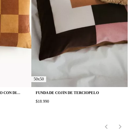
50x50
FUNDA DE COJÍN DE TERCIOPELO CON DISEÑO DE CUADROS
FUNDA DE COJÍN DE TERCIOPELO
PRICE:
$18.990