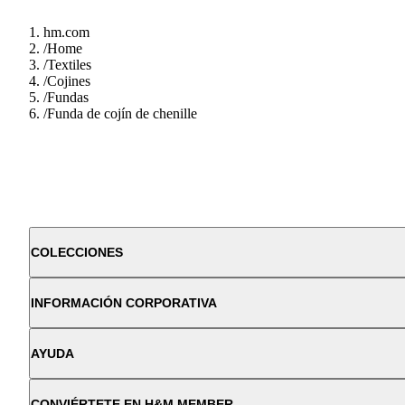
hm.com
/
Home
/
Textiles
/
Cojines
/
Fundas
/
Funda de cojín de chenille
COLECCIONES
INFORMACIÓN CORPORATIVA
AYUDA
CONVIÉRTETE EN H&M MEMBER