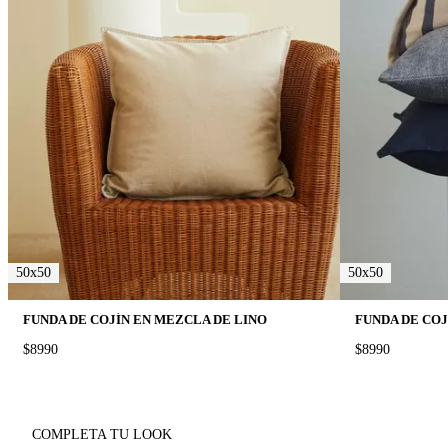
50x50
50x50
FUNDA DE COJÍN EN MEZCLA DE LINO
FUNDA DE CO
PRICE:
$8990
PRICE:
$8990
COMPLETA TU LOOK