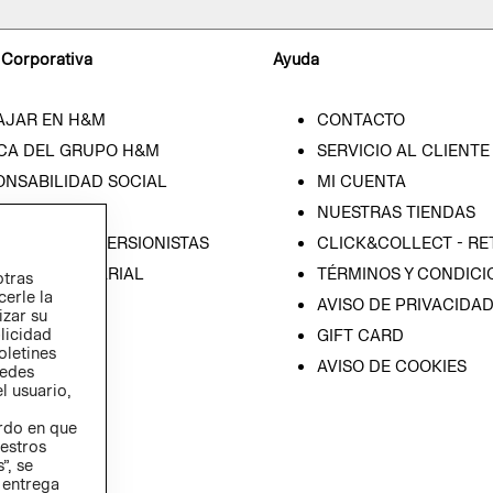
 Corporativa
Ayuda
AJAR EN H&M
CONTACTO
CA DEL GRUPO H&M
SERVICIO AL CLIENTE
ONSABILIDAD SOCIAL
MI CUENTA
SA
NUESTRAS TIENDAS
IÓN CON INVERSIONISTAS
CLICK&COLLECT - RE
ICA EMPRESARIAL
TÉRMINOS Y CONDICI
otras
cerle la
AVISO DE PRIVACIDA
izar su
blicidad
GIFT CARD
oletines
AVISO DE COOKIES
redes
l usuario,
erdo en que
estros
”, se
 entrega