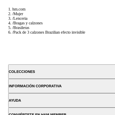
hm.com
/
Mujer
/
Lenceria
/
Bragas y calzones
/
Brasileras
/
Pack de 3 calzones Brazilian efecto invisible
COLECCIONES
INFORMACIÓN CORPORATIVA
AYUDA
CONVIÉRTETE EN H&M MEMBER