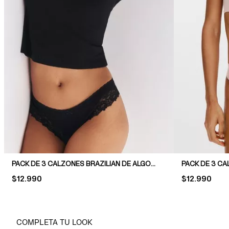
PACK DE 3 CALZONES BRAZILIAN DE ALGODÓN Y ENCAJE
PRICE:
$12.990
PRICE:
$12.990
COMPLETA TU LOOK