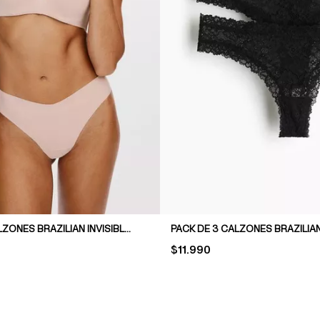
PACK DE 3 CALZONES BRAZILIAN INVISIBLES DE ALGODÓN
PRICE:
$11.990