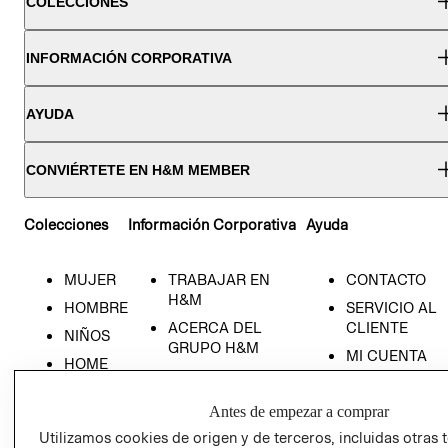
COLECCIONES
INFORMACIÓN CORPORATIVA
AYUDA
CONVIÉRTETE EN H&M MEMBER
Colecciones
Información Corporativa
Ayuda
MUJER
TRABAJAR EN
CONTACTO
H&M
HOMBRE
SERVICIO AL
ACERCA DEL
CLIENTE
NIÑOS
GRUPO H&M
MI CUENTA
HOME
RESPONSABILIDAD
NUESTRAS
SOCIAL
TIENDAS
Antes de empezar a comprar
PRENSA
CLICK&COLL
Utilizamos cookies de origen y de terceros, incluidas otras 