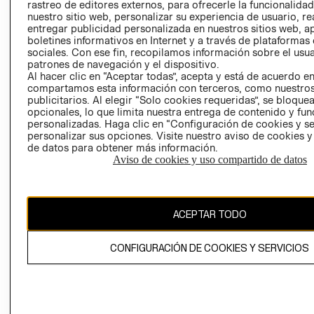
RELACIÓN CON
- RETIRO EN
rastreo de editores externos, para ofrecerle la funcionalid
INVERSIONISTAS
TIENDA
nuestro sitio web, personalizar su experiencia de usuario, rea
entregar publicidad personalizada en nuestros sitios web, a
POLÍTICA
TÉRMINOS Y
boletines informativos en Internet y a través de plataformas
EMPRESARIAL
CONDICIONE
sociales. Con ese fin, recopilamos información sobre el usua
patrones de navegación y el dispositivo.
AVISO DE
Al hacer clic en “Aceptar todas”, acepta y está de acuerdo e
PRIVACIDAD
compartamos esta información con terceros, como nuestros
publicitarios. Al elegir “Solo cookies requeridas”, se bloque
GIFT CARD
opcionales, lo que limita nuestra entrega de contenido y fu
AVISO DE
personalizadas. Haga clic en “Configuración de cookies y se
personalizar sus opciones. Visite nuestro aviso de cookies 
COOKIES
de datos para obtener más información.
Aviso de cookies y uso compartido de datos
ACEPTAR TODO
Chile ($)
CONFIGURACIÓN DE COOKIES Y SERVICIOS
CAMBIAR REGIÓN