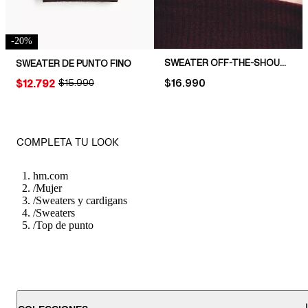
-
20
%
SWEATER OFF-THE-SHOULDER
SWEATER DE PUNTO FINO
PRICE:
$16.990
PRICE:
$12.792
ORIGINAL PRICE:
$15.990
COMPLETA TU LOOK
hm.com
/
Mujer
/
Sweaters y cardigans
/
Sweaters
/
Top de punto