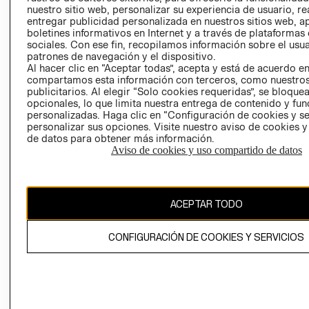
INVERSIONISTAS
TIENDA
nuestro sitio web, personalizar su experiencia de usuario, rea
entregar publicidad personalizada en nuestros sitios web, a
POLÍTICA
TÉRMINOS Y
boletines informativos en Internet y a través de plataformas
EMPRESARIAL
CONDICIONE
sociales. Con ese fin, recopilamos información sobre el usua
patrones de navegación y el dispositivo.
AVISO DE
Al hacer clic en “Aceptar todas”, acepta y está de acuerdo e
PRIVACIDAD
compartamos esta información con terceros, como nuestros
publicitarios. Al elegir “Solo cookies requeridas”, se bloque
GIFT CARD
opcionales, lo que limita nuestra entrega de contenido y fu
AVISO DE
personalizadas. Haga clic en “Configuración de cookies y se
COOKIES
personalizar sus opciones. Visite nuestro aviso de cookies 
de datos para obtener más información.
Aviso de cookies y uso compartido de datos
ACEPTAR TODO
Chile ($)
CONFIGURACIÓN DE COOKIES Y SERVICIOS
CAMBIAR REGIÓN
El contenido de esta página web está protegido por copyright y es