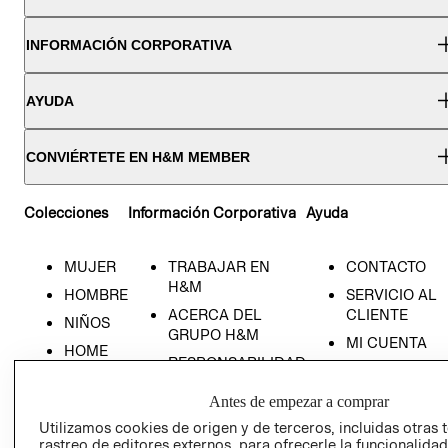
INFORMACIÓN CORPORATIVA
AYUDA
CONVIÉRTETE EN H&M MEMBER
Colecciones
Información Corporativa
Ayuda
MUJER
TRABAJAR EN
CONTACTO
H&M
HOMBRE
SERVICIO AL
ACERCA DEL
CLIENTE
NIÑOS
GRUPO H&M
MI CUENTA
HOME
RESPONSABILIDAD
NUESTRAS
SOCIAL
TIENDAS
Antes de empezar a comprar
PRENSA
CLICK&COLL
Utilizamos cookies de origen y de terceros, incluidas otras 
RELACIÓN CON
- RETIRO EN
rastreo de editores externos, para ofrecerle la funcionalid