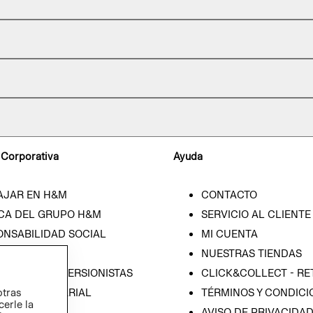
 Corporativa
Ayuda
AJAR EN H&M
CONTACTO
CA DEL GRUPO H&M
SERVICIO AL CLIENTE
ONSABILIDAD SOCIAL
MI CUENTA
SA
NUESTRAS TIENDAS
IÓN CON INVERSIONISTAS
CLICK&COLLECT - RE
ICA EMPRESARIAL
TÉRMINOS Y CONDICI
otras
cerle la
AVISO DE PRIVACIDA