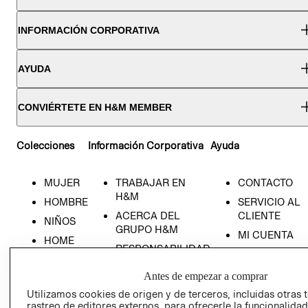
INFORMACIÓN CORPORATIVA
AYUDA
CONVIÉRTETE EN H&M MEMBER
Colecciones
Información Corporativa
Ayuda
MUJER
TRABAJAR EN
CONTACTO
H&M
HOMBRE
SERVICIO AL
ACERCA DEL
CLIENTE
NIÑOS
GRUPO H&M
MI CUENTA
HOME
RESPONSABILIDAD
NUESTRAS
SOCIAL
TIENDAS
Antes de empezar a comprar
PRENSA
CLICK&COLL
Utilizamos cookies de origen y de terceros, incluidas otras 
RELACIÓN CON
- RETIRO EN
rastreo de editores externos, para ofrecerle la funcionalid