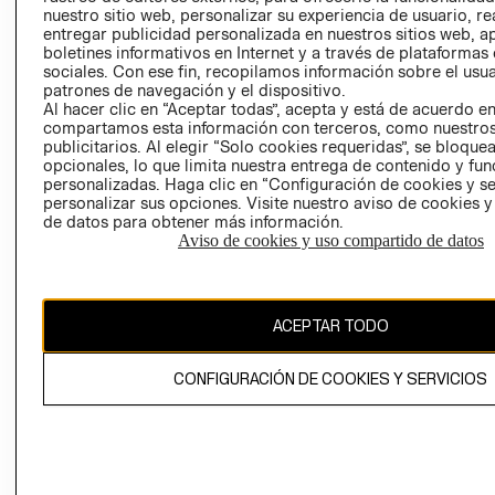
INVERSIONISTAS
TIENDA
nuestro sitio web, personalizar su experiencia de usuario, rea
entregar publicidad personalizada en nuestros sitios web, a
POLÍTICA
TÉRMINOS Y
boletines informativos en Internet y a través de plataformas
EMPRESARIAL
CONDICIONE
sociales. Con ese fin, recopilamos información sobre el usua
patrones de navegación y el dispositivo.
AVISO DE
Al hacer clic en “Aceptar todas”, acepta y está de acuerdo e
PRIVACIDAD
compartamos esta información con terceros, como nuestros
publicitarios. Al elegir “Solo cookies requeridas”, se bloque
GIFT CARD
opcionales, lo que limita nuestra entrega de contenido y fu
AVISO DE
personalizadas. Haga clic en “Configuración de cookies y se
COOKIES
personalizar sus opciones. Visite nuestro aviso de cookies 
de datos para obtener más información.
Aviso de cookies y uso compartido de datos
ACEPTAR TODO
Chile ($)
CONFIGURACIÓN DE COOKIES Y SERVICIOS
CAMBIAR REGIÓN
El contenido de esta página web está protegido por copyright y es