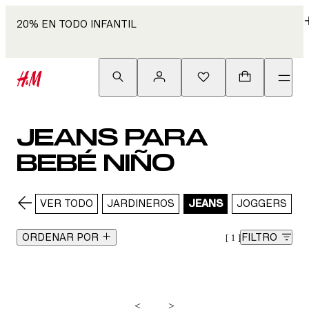
20% EN TODO INFANTIL
JEANS PARA
BEBÉ NIÑO
VER TODO
JARDINEROS
JEANS
JOGGERS
L
ORDENAR POR
FILTRO
1
<
>