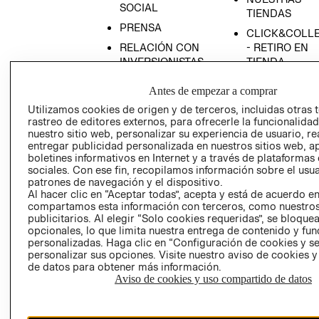
SOCIAL
TIENDAS
PRENSA
CLICK&COLL
RELACIÓN CON
- RETIRO EN
INVERSIONISTAS
TIENDA
POLÍTICA
TÉRMINOS Y
Antes de empezar a comprar
EMPRESARIAL
CONDICIONE
Utilizamos cookies de origen y de terceros, incluidas otras 
AVISO DE
rastreo de editores externos, para ofrecerle la funcionalid
PRIVACIDAD
nuestro sitio web, personalizar su experiencia de usuario, rea
entregar publicidad personalizada en nuestros sitios web, a
GIFT CARD
boletines informativos en Internet y a través de plataformas
AVISO DE
sociales. Con ese fin, recopilamos información sobre el usua
patrones de navegación y el dispositivo.
COOKIES
Al hacer clic en “Aceptar todas”, acepta y está de acuerdo e
compartamos esta información con terceros, como nuestros
publicitarios. Al elegir “Solo cookies requeridas”, se bloque
opcionales, lo que limita nuestra entrega de contenido y fu
personalizadas. Haga clic en “Configuración de cookies y se
personalizar sus opciones. Visite nuestro aviso de cookies 
de datos para obtener más información.
Aviso de cookies y uso compartido de datos
Chile ($)
CAMBIAR REGIÓN