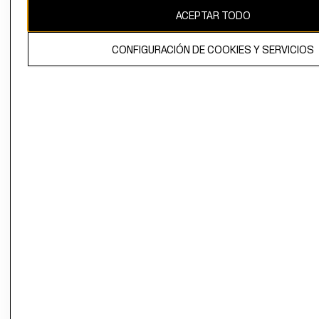
ACEPTAR TODO
CONFIGURACIÓN DE COOKIES Y SERVICIOS
El contenido de esta página web está protegido por copyright y es
propiedad de H&M Hennes & Mauritz AB.