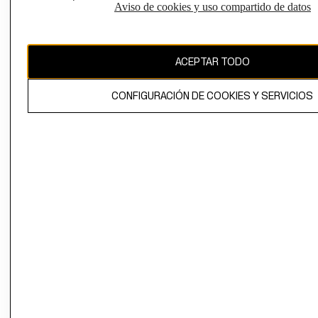
Aviso de cookies y uso compartido de datos
Chile ($)
CAMBIAR REGIÓN
ACEPTAR TODO
CONFIGURACIÓN DE COOKIES Y SERVICIOS
El contenido de esta página web está protegido por copyright y es
propiedad de H&M Hennes & Mauritz AB.