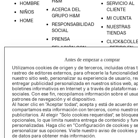
H&M
HOMBRE
SERVICIO AL
ACERCA DEL
CLIENTE
NIÑOS
GRUPO H&M
MI CUENTA
HOME
RESPONSABILIDAD
NUESTRAS
SOCIAL
TIENDAS
PRENSA
CLICK&COLL
RELACIÓN CON
- RETIRO EN
INVERSIONISTAS
TIENDA
Antes de empezar a comprar
POLÍTICA
TÉRMINOS Y
Utilizamos cookies de origen y de terceros, incluidas otras 
EMPRESARIAL
CONDICIONE
rastreo de editores externos, para ofrecerle la funcionalid
AVISO DE
nuestro sitio web, personalizar su experiencia de usuario, rea
entregar publicidad personalizada en nuestros sitios web, a
PRIVACIDAD
boletines informativos en Internet y a través de plataformas
GIFT CARD
sociales. Con ese fin, recopilamos información sobre el usua
patrones de navegación y el dispositivo.
AVISO DE
Al hacer clic en “Aceptar todas”, acepta y está de acuerdo e
COOKIES
compartamos esta información con terceros, como nuestros
publicitarios. Al elegir “Solo cookies requeridas”, se bloque
opcionales, lo que limita nuestra entrega de contenido y fu
personalizadas. Haga clic en “Configuración de cookies y se
personalizar sus opciones. Visite nuestro aviso de cookies 
de datos para obtener más información.