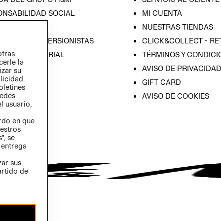
ONSABILIDAD SOCIAL
MI CUENTA
SA
NUESTRAS TIENDAS
IÓN CON INVERSIONISTAS
CLICK&COLLECT - RE
otras
ICA EMPRESARIAL
TÉRMINOS Y CONDICI
cerle la
AVISO DE PRIVACIDA
izar su
blicidad
GIFT CARD
oletines
redes
AVISO DE COOKIES
l usuario,
erdo en que
estros
”, se
 entrega
zar sus
artido de