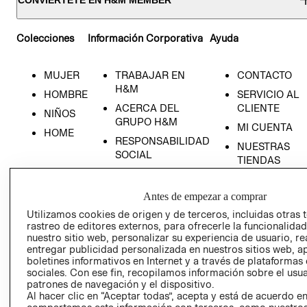
CONVIÉRTETE EN H&M MEMBER
Colecciones
Información Corporativa
Ayuda
MUJER
TRABAJAR EN
CONTACTO
H&M
HOMBRE
SERVICIO AL
ACERCA DEL
CLIENTE
NIÑOS
GRUPO H&M
MI CUENTA
HOME
RESPONSABILIDAD
NUESTRAS
SOCIAL
TIENDAS
PRENSA
CLICK&COLL
RELACIÓN CON
- RETIRO EN
Antes de empezar a comprar
INVERSIONISTAS
TIENDA
Utilizamos cookies de origen y de terceros, incluidas otras 
POLÍTICA
TÉRMINOS Y
rastreo de editores externos, para ofrecerle la funcionalid
nuestro sitio web, personalizar su experiencia de usuario, rea
EMPRESARIAL
CONDICIONE
entregar publicidad personalizada en nuestros sitios web, a
AVISO DE
boletines informativos en Internet y a través de plataformas
PRIVACIDAD
sociales. Con ese fin, recopilamos información sobre el usua
patrones de navegación y el dispositivo.
GIFT CARD
Al hacer clic en “Aceptar todas”, acepta y está de acuerdo e