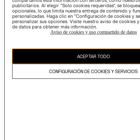
compartamos esta información con terceros, como nuestros
AVISO DE
publicitarios. Al elegir “Solo cookies requeridas”, se bloque
COOKIES
opcionales, lo que limita nuestra entrega de contenido y fu
personalizadas. Haga clic en “Configuración de cookies y se
personalizar sus opciones. Visite nuestro aviso de cookies 
de datos para obtener más información.
Aviso de cookies y uso compartido de datos
Chile ($)
ACEPTAR TODO
CAMBIAR REGIÓN
CONFIGURACIÓN DE COOKIES Y SERVICIOS
El contenido de esta página web está protegido por copyright y es
propiedad de H&M Hennes & Mauritz AB.