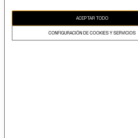
CAMBIAR REGIÓN
ACEPTAR TODO
CONFIGURACIÓN DE COOKIES Y SERVICIOS
El contenido de esta página web está protegido por copyright y es
propiedad de H&M Hennes & Mauritz AB.