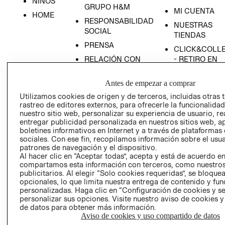
NIÑOS
GRUPO H&M
MI CUENTA
HOME
RESPONSABILIDAD
NUESTRAS
SOCIAL
TIENDAS
PRENSA
CLICK&COLL
RELACIÓN CON
- RETIRO EN
INVERSIONISTAS
TIENDA
Antes de empezar a comprar
POLÍTICA
TÉRMINOS Y
EMPRESARIAL
CONDICIONE
Utilizamos cookies de origen y de terceros, incluidas otras 
rastreo de editores externos, para ofrecerle la funcionalid
AVISO DE
nuestro sitio web, personalizar su experiencia de usuario, rea
PRIVACIDAD
entregar publicidad personalizada en nuestros sitios web, a
boletines informativos en Internet y a través de plataformas
GIFT CARD
sociales. Con ese fin, recopilamos información sobre el usua
AVISO DE
patrones de navegación y el dispositivo.
COOKIES
Al hacer clic en “Aceptar todas”, acepta y está de acuerdo e
compartamos esta información con terceros, como nuestros
publicitarios. Al elegir “Solo cookies requeridas”, se bloque
opcionales, lo que limita nuestra entrega de contenido y fu
personalizadas. Haga clic en “Configuración de cookies y se
personalizar sus opciones. Visite nuestro aviso de cookies 
de datos para obtener más información.
Aviso de cookies y uso compartido de datos
Chile ($)