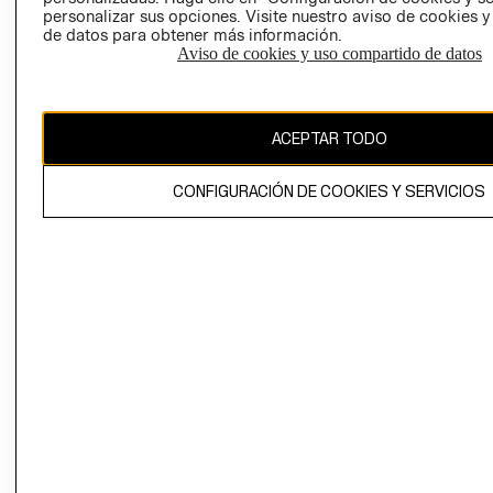
personalizar sus opciones. Visite nuestro aviso de cookies 
de datos para obtener más información.
Aviso de cookies y uso compartido de datos
Chile ($)
ACEPTAR TODO
CAMBIAR REGIÓN
CONFIGURACIÓN DE COOKIES Y SERVICIOS
El contenido de esta página web está protegido por copyright y es
propiedad de H&M Hennes & Mauritz AB.