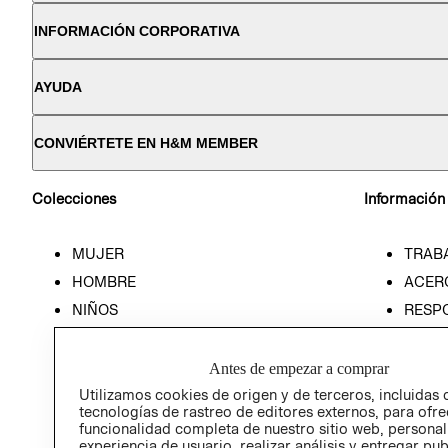
INFORMACIÓN CORPORATIVA
AYUDA
CONVIÉRTETE EN H&M MEMBER
Colecciones
Información
MUJER
TRAB
HOMBRE
ACER
NIÑOS
RESP
HOME
PREN
RELAC
Antes de empezar a comprar
POLÍT
Utilizamos cookies de origen y de terceros, incluidas 
tecnologías de rastreo de editores externos, para ofre
funcionalidad completa de nuestro sitio web, personal
experiencia de usuario, realizar análisis y entregar pu