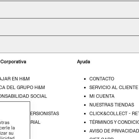
 Corporativa
Ayuda
AJAR EN H&M
CONTACTO
CA DEL GRUPO H&M
SERVICIO AL CLIENTE
ONSABILIDAD SOCIAL
MI CUENTA
SA
NUESTRAS TIENDAS
IÓN CON INVERSIONISTAS
CLICK&COLLECT - RE
ICA EMPRESARIAL
TÉRMINOS Y CONDICI
otras
cerle la
AVISO DE PRIVACIDA
izar su
blicidad