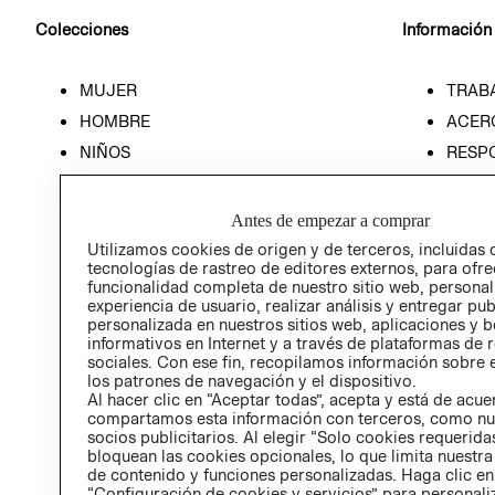
Colecciones
Información
MUJER
TRAB
HOMBRE
ACER
NIÑOS
RESP
HOME
PREN
RELAC
Antes de empezar a comprar
POLÍT
Utilizamos cookies de origen y de terceros, incluidas 
tecnologías de rastreo de editores externos, para ofre
funcionalidad completa de nuestro sitio web, personal
experiencia de usuario, realizar análisis y entregar pu
personalizada en nuestros sitios web, aplicaciones y b
informativos en Internet y a través de plataformas de 
sociales. Con ese fin, recopilamos información sobre e
los patrones de navegación y el dispositivo.
Al hacer clic en “Aceptar todas”, acepta y está de acu
compartamos esta información con terceros, como nu
socios publicitarios. Al elegir “Solo cookies requeridas
bloquean las cookies opcionales, lo que limita nuestra
de contenido y funciones personalizadas. Haga clic en
“Configuración de cookies y servicios” para personali