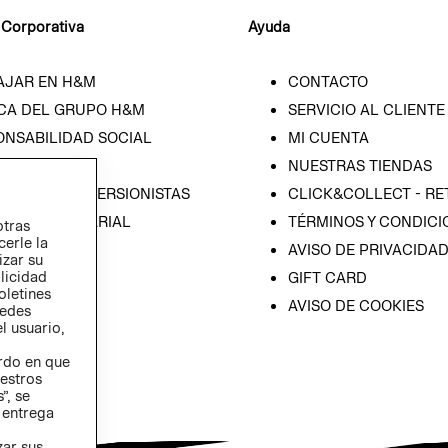
 Corporativa
Ayuda
AJAR EN H&M
CONTACTO
CA DEL GRUPO H&M
SERVICIO AL CLIENTE
ONSABILIDAD SOCIAL
MI CUENTA
SA
NUESTRAS TIENDAS
IÓN CON INVERSIONISTAS
CLICK&COLLECT - RE
ICA EMPRESARIAL
TÉRMINOS Y CONDICI
otras
cerle la
AVISO DE PRIVACIDA
izar su
blicidad
GIFT CARD
oletines
AVISO DE COOKIES
redes
l usuario,
erdo en que
estros
”, se
 entrega
zar sus